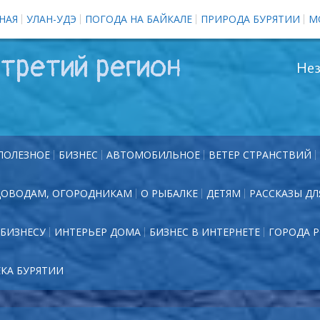
НАЯ
УЛАН-УДЭ
ПОГОДА НА БАЙКАЛЕ
ПРИРОДА БУРЯТИИ
М
третий регион
Нез
ПОЛЕЗНОЕ
БИЗНЕС
АВТОМОБИЛЬНОЕ
ВЕТЕР СТРАНСТВИЙ
ДОВОДАМ, ОГОРОДНИКАМ
О РЫБАЛКЕ
ДЕТЯМ
РАССКАЗЫ ДЛ
БИЗНЕСУ
ИНТЕРЬЕР ДОМА
БИЗНЕС В ИНТЕРНЕТЕ
ГОРОДА 
ЕКА БУРЯТИИ