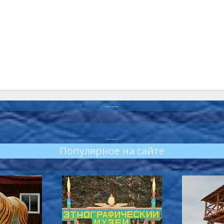
-----
-----
Популярное на сайте