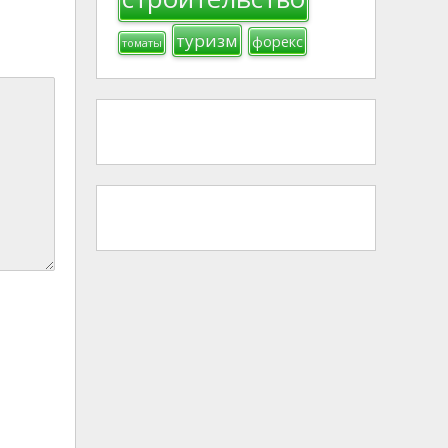
туризм
форекс
томаты