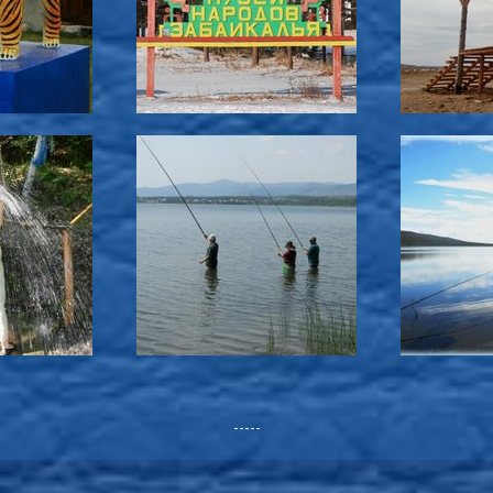
-----