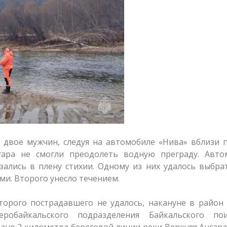
я двое мужчин, следуя на автомобиле «Нива» вблизи 
гара не смогли преодолеть водную преграду. Авто
зались в плену стихии. Одному из них удалось выбра
ми. Второго унесло течением.
торого пострадавшего не удалось, накануне в район
еробайкальского подразделения Байкальского пои
ано 2 километра береговой линии реки Верхняя Ангара