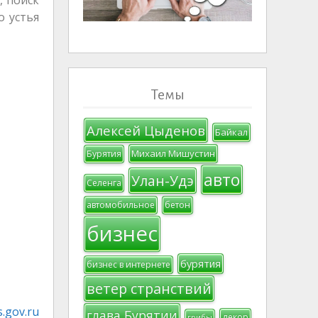
о устья
Темы
Алексей Цыденов
Байкал
Михаил Мишустин
Бурятия
авто
Улан-Удэ
Селенга
автомобильное
бетон
бизнес
бурятия
бизнес в интернете
ветер странствий
.gov.ru
глава Бурятии
декор
грибы