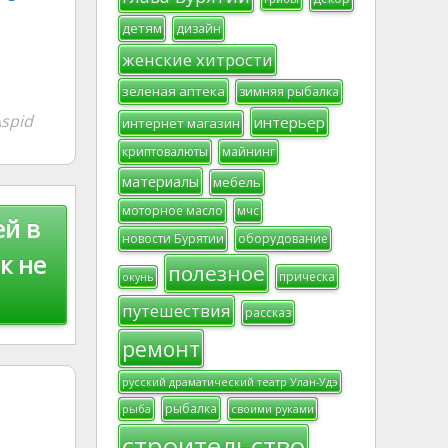
детям
дизайн
женские хитрости
зеленая аптека
зимняя рыбалка
spid
интерьер
интернет магазин
криптовалюты
майнинг
материалы
мебель
моторное масло
мчс
ей в
новости Бурятии
оборудование
к не
полезное
прическа
окунь
путешествия
рассказ
ремонт
русский драматический театр Улан-Удэ
рыбалка
рыба
своими руками
строительство