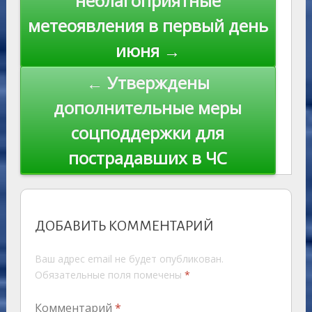
неблагоприятные
ki
записям
метеоявления в первый день
июня →
← Утверждены
дополнительные меры
соцподдержки для
пострадавших в ЧС
ДОБАВИТЬ КОММЕНТАРИЙ
Ваш адрес email не будет опубликован.
Обязательные поля помечены
*
Комментарий
*