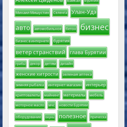
Байкал
Бурятия
Улан-Удэ
Михаил Мишустин
Селенга
бизнес
авто
автомобильное
бетон
бурятия
бизнес в интернете
ветер странствий
глава Бурятии
детям
декор
дизайн
грибы
женские хитрости
зеленая аптека
интерьер
интернет магазин
зимняя рыбалка
материалы
мебель
криптовалюты
майнинг
моторное масло
мчс
новости Бурятии
полезное
оборудование
прическа
окунь