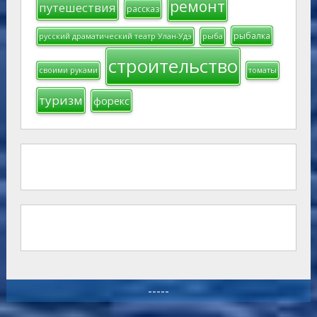
ремонт
путешествия
рассказ
рыбалка
русский драматический театр Улан-Удэ
рыба
строительство
своими руками
томаты
туризм
форекс
-----