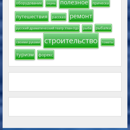
полезное
оборудование
прическа
окунь
ремонт
путешествия
рассказ
рыбалка
русский драматический театр Улан-Удэ
рыба
строительство
своими руками
томаты
туризм
форекс