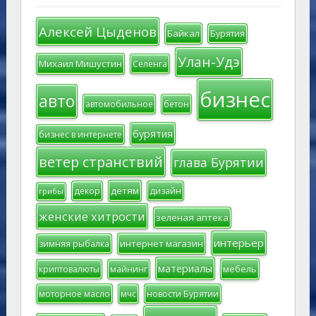
Алексей Цыденов
Байкал
Бурятия
Улан-Удэ
Михаил Мишустин
Селенга
бизнес
авто
автомобильное
бетон
бурятия
бизнес в интернете
ветер странствий
глава Бурятии
детям
декор
дизайн
грибы
женские хитрости
зеленая аптека
интерьер
интернет магазин
зимняя рыбалка
материалы
мебель
криптовалюты
майнинг
моторное масло
мчс
новости Бурятии