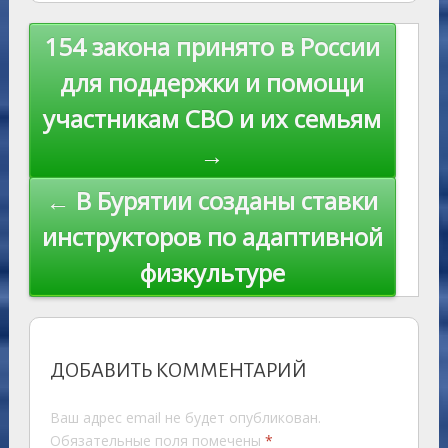
as
r
m
p
st
Li
s
n
p
n
Навигация
154 закона принято в России
ni
al
k
по
для поддержки и помощи
ki
записям
участникам СВО и их семьям
→
← В Бурятии созданы ставки
инструкторов по адаптивной
физкультуре
ДОБАВИТЬ КОММЕНТАРИЙ
Ваш адрес email не будет опубликован.
Обязательные поля помечены
*