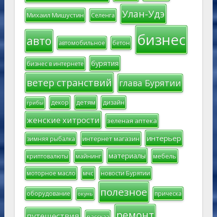
Улан-Удэ
Михаил Мишустин
Селенга
бизнес
авто
автомобильное
бетон
бурятия
бизнес в интернете
ветер странствий
глава Бурятии
детям
декор
дизайн
грибы
женские хитрости
зеленая аптека
интерьер
интернет магазин
зимняя рыбалка
материалы
мебель
криптовалюты
майнинг
моторное масло
мчс
новости Бурятии
полезное
оборудование
прическа
окунь
ремонт
путешествия
рассказ