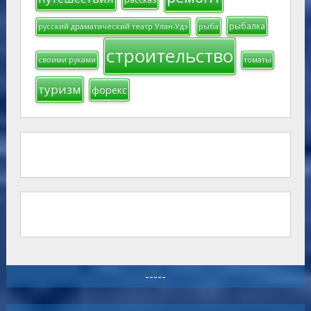
рыбалка
русский драматический театр Улан-Удэ
рыба
строительство
своими руками
томаты
туризм
форекс
-----