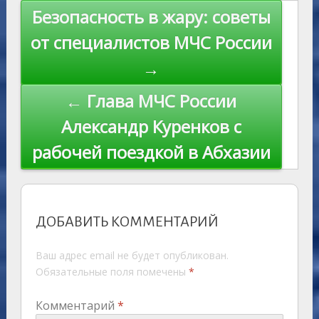
s
n
p
n
Навигация
Безопасность в жару: советы
ni
al
k
по
от специалистов МЧС России
ki
записям
→
← Глава МЧС России
Александр Куренков с
рабочей поездкой в Абхазии
ДОБАВИТЬ КОММЕНТАРИЙ
Ваш адрес email не будет опубликован.
Обязательные поля помечены
*
Комментарий
*