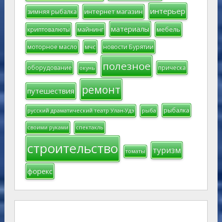
интерьер
интернет магазин
зимняя рыбалка
материалы
мебель
криптовалюты
майнинг
моторное масло
мчс
новости Бурятии
полезное
оборудование
прическа
окунь
ремонт
путешествия
рыбалка
русский драматический театр Улан-Удэ
рыба
своими руками
спектакль
строительство
туризм
томаты
форекс