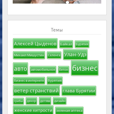
Темы
Алексей Цыденов
Байкал
Бурятия
Улан-Удэ
Михаил Мишустин
Селенга
бизнес
авто
автомобильное
бетон
бурятия
бизнес в интернете
ветер странствий
глава Бурятии
детям
декор
дизайн
грибы
женские хитрости
зеленая аптека