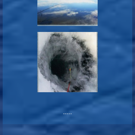
-----