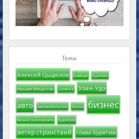
Темы
Алексей Цыденов
Байкал
Бурятия
Улан-Удэ
Михаил Мишустин
Селенга
бизнес
авто
автомобильное
бетон
бурятия
бизнес в интернете
ветер странствий
глава Бурятии