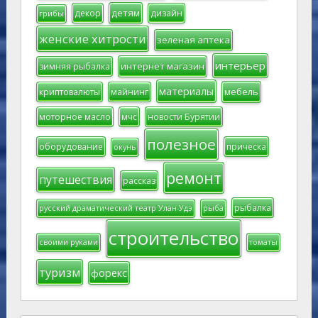
детям
декор
дизайн
грибы
женские хитрости
зеленая аптека
интерьер
интернет магазин
зимняя рыбалка
материалы
мебель
криптовалюты
майнинг
моторное масло
мчс
новости Бурятии
полезное
оборудование
прическа
окунь
ремонт
путешествия
рассказ
рыбалка
русский драматический театр Улан-Удэ
рыба
строительство
своими руками
томаты
туризм
форекс