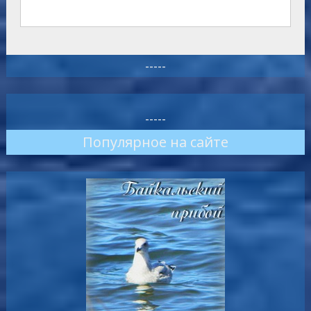
-----
-----
Популярное на сайте