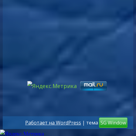
Работает на WordPress
| тема
SG Window