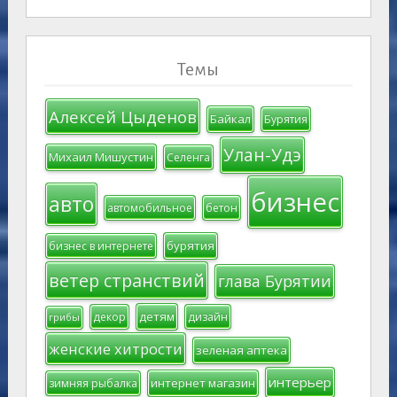
Темы
Алексей Цыденов
Байкал
Бурятия
Улан-Удэ
Михаил Мишустин
Селенга
бизнес
авто
автомобильное
бетон
бурятия
бизнес в интернете
ветер странствий
глава Бурятии
детям
декор
дизайн
грибы
женские хитрости
зеленая аптека
интерьер
интернет магазин
зимняя рыбалка