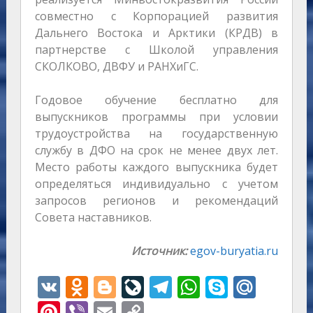
совместно с Корпорацией развития
Дальнего Востока и Арктики (КРДВ) в
партнерстве с Школой управления
СКОЛКОВО, ДВФУ и РАНХиГС.
Годовое обучение бесплатно для
выпускников программы при условии
трудоустройства на государственную
службу в ДФО на срок не менее двух лет.
Место работы каждого выпускника будет
определяться индивидуально с учетом
запросов регионов и рекомендаций
Совета наставников.
Источник:
egov-buryatia.ru
V
O
Bl
Li
T
W
S
M
K
d
o
v
el
h
k
ai
Pi
Vi
E
C