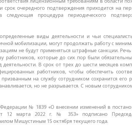
ответствия лицензионным требованиям в области по
сли срок очередного подтверждения приходится на пе
в следующая процедура периодического подтвер
определенные виды деятельности и чьи специалист
тичной мобилизации, могут продолжать работу с мини
зациям не будут применяться штрафные санкции. Речь
ву работников, которые до сих пор были обязательн
 деятельности. В срок от трех до шести месяцев ком
ицированных работников, чтобы обеспечить соотве
 призванным на службу сотрудником сохранится его 
анавливается, но не разрывается. С новым сотруднико
 Федерации № 1839 «О внесении изменений в постано
от 12 марта 2022 г. № 353» подписано Председ
илом Мишустиным 15 октября текущего года.