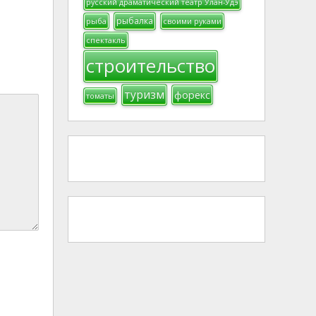
русский драматический театр Улан-Удэ
рыбалка
рыба
своими руками
спектакль
строительство
туризм
форекс
томаты