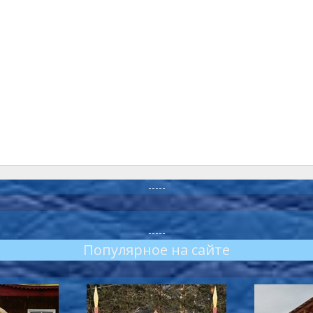
-----
-----
Популярное на сайте