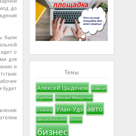
жарной
риод до
ждения
ы были
мальной
 идет о
ыми для
пании и
Темы
тствие
рабочее
Алексей Цыденов
м будет
Байкал
Михаил Мишустин
Бурятия
авто
Улан-Удэ
вление
Селенга
ателем
автомобильное
бетон
бизнес