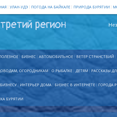
НАЯ
УЛАН-УДЭ
ПОГОДА НА БАЙКАЛЕ
ПРИРОДА БУРЯТИИ
М
третий регион
Нез
ПОЛЕЗНОЕ
БИЗНЕС
АВТОМОБИЛЬНОЕ
ВЕТЕР СТРАНСТВИЙ
ДОВОДАМ, ОГОРОДНИКАМ
О РЫБАЛКЕ
ДЕТЯМ
РАССКАЗЫ ДЛ
БИЗНЕСУ
ИНТЕРЬЕР ДОМА
БИЗНЕС В ИНТЕРНЕТЕ
ГОРОДА 
ЕКА БУРЯТИИ