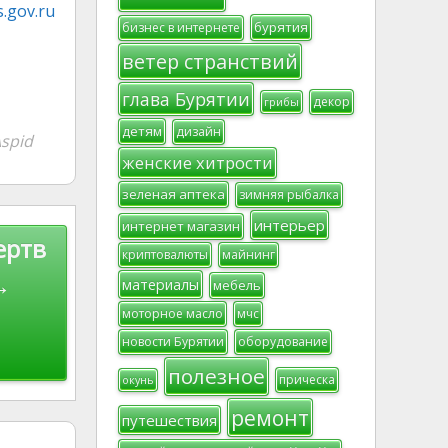
.gov.ru
бурятия
бизнес в интернете
ветер странствий
глава Бурятии
декор
грибы
детям
дизайн
spid
женские хитрости
зеленая аптека
зимняя рыбалка
интерьер
интернет магазин
ертв
криптовалюты
майнинг
→
материалы
мебель
моторное масло
мчс
новости Бурятии
оборудование
полезное
прическа
окунь
ремонт
путешествия