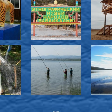
-----