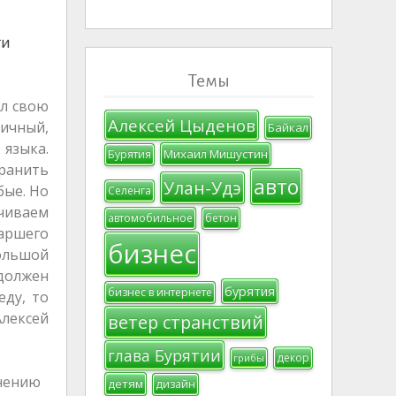
ти
Темы
ял свою
Алексей Цыденов
дичный,
Байкал
 языка.
Михаил Мишустин
Бурятия
хранить
авто
Улан-Удэ
бые. Но
Селенга
ичиваем
автомобильное
бетон
аршего
бизнес
ольшой
 должен
бурятия
бизнес в интернете
еду, то
Алексей
ветер странствий
глава Бурятии
декор
грибы
анению
детям
дизайн