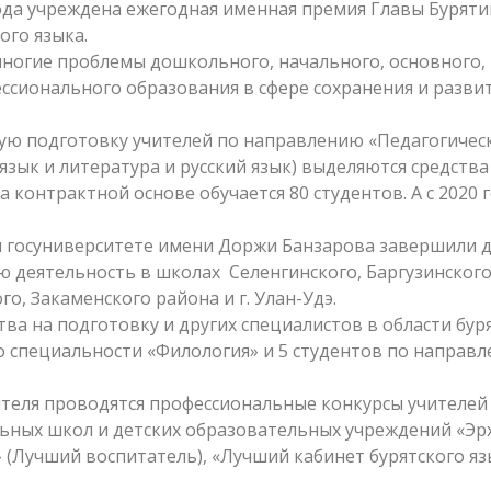
года учреждена ежегодная именная премия Главы Буряти
ого языка.
ногие проблемы дошкольного, начального, основного,
ессионального образования в сфере сохранения и разви
вую подготовку учителей по направлению «Педагогичес
язык и литература и русский язык) выделяются средства
а контрактной основе обучается 80 студентов. А с 2020 
ом госуниверситете имени Доржи Банзарова завершили 
ю деятельность в школах Селенгинского, Баргузинского
о, Закаменского района и г. Улан-Удэ.
ва на подготовку и других специалистов в области бур
по специальности «Филология» и 5 студентов по направ
ителя проводятся профессиональные конкурсы учителей
льных школ и детских образовательных учреждений «Эр
шэ» (Лучший воспитатель), «Лучший кабинет бурятского яз