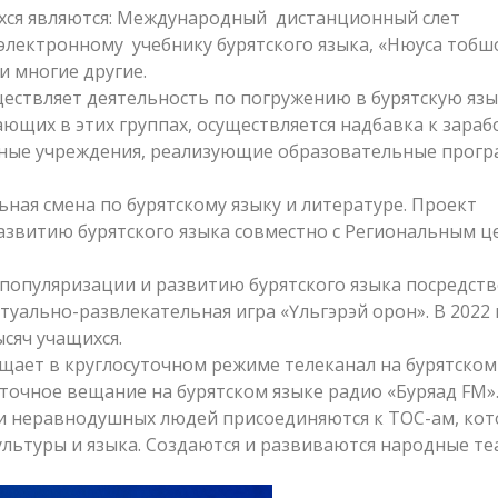
ся являются: Международный дистанционный слет
электронному учебнику бурятского языка, «Нюуса тобш
 и многие другие.
уществляет деятельность по погружению в бурятскую яз
тающих в этих группах, осуществляется надбавка к зара
ьные учреждения, реализующие образовательные прог
ная смена по бурятскому языку и литературе. Проект
азвитию бурятского языка совместно с Региональным 
популяризации и развитию бурятского языка посредст
уально-развлекательная игра «Үльгэрэй орон». В 2022 
ысяч учащихся.
ещает в круглосуточном режиме телеканал на бурятском
суточное вещание на бурятском языке радио «Буряад FM»
 и неравнодушных людей присоединяются к ТОС-ам, ко
ультуры и языка. Создаются и развиваются народные те