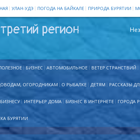
НАЯ
УЛАН-УДЭ
ПОГОДА НА БАЙКАЛЕ
ПРИРОДА БУРЯТИИ
М
третий регион
Нез
ПОЛЕЗНОЕ
БИЗНЕС
АВТОМОБИЛЬНОЕ
ВЕТЕР СТРАНСТВИЙ
ДОВОДАМ, ОГОРОДНИКАМ
О РЫБАЛКЕ
ДЕТЯМ
РАССКАЗЫ ДЛ
БИЗНЕСУ
ИНТЕРЬЕР ДОМА
БИЗНЕС В ИНТЕРНЕТЕ
ГОРОДА 
ЕКА БУРЯТИИ