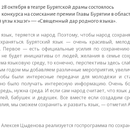
 28 октября в театре Бурятской драмы состоялось
конкурса на соискание премии Главы Бурятии в облас
эй үлзы хэшэг» — «Священный дар родного языка».
 язык, теряется и народ. Поэтому, чтобы народ сохран
охраняться. Бурятский язык — очень красивый, мело
я. Первое — есть официальные усилия по сохранению
 не будет инициативы от людей, желания в семье со
ма языковую среду, то конечно, перспективы здесь сла
дым годом мы добавляем различные мероприятия, увел
чтобы были интересные передачи для молодёжи и ст
жно было получать интересную информацию. Очень б
едь, нужна среда. И если сам народ считает, что язык
лей, бабушек и дедушек. Все вместе если создадим ср
илия, мы сможем сохранить и развить язык, — отметил 
 Алексея Цыденова реализуется госпрограмма по сохр