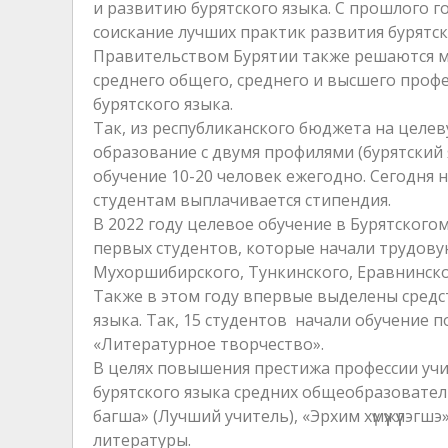
и развитию бурятского языка. С прошлого 
соискание лучших практик развития бурятск
Правительством Бурятии также решаются м
среднего общего, среднего и высшего проф
бурятского языка.
Так, из республиканского бюджета на целе
образование с двумя профилями (бурятский 
обучение 10-20 человек ежегодно. Сегодня н
студентам выплачивается стипендия.
В 2022 году целевое обучение в Бурятског
первых студентов, которые начали трудову
Мухоршибирского, Тункинского, Еравнинског
Также в этом году впервые выделены средст
языка. Так, 15 студентов начали обучение 
«Литературное творчество».
В целях повышения престижа профессии уч
бурятского языка средних общеобразовате
багша» (Лучший учитель), «Эрхим хүмүүжүүлэг
литературы.