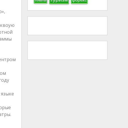
томаты
о»,
ыквоую
ботной
раммы
центром
вом
году
 языке
.
торые
атры.