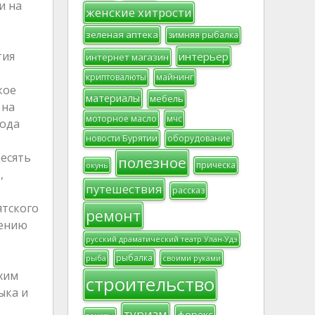
и на
женские хитрости
зеленая аптека
зимняя рыбалка
тия
интерьер
интернет магазин
криптовалюты
майнинг
кое
материалы
мебель
 на
моторное масло
мчс
года
новости Бурятии
оборудование
десять
полезное
прическа
окунь
,
путешествия
рассказ
ятского
ремонт
лению
русский драматический театр Улан-Удэ
рыбалка
рыба
своими руками
хим
строительство
ыка и
туризм
форекс