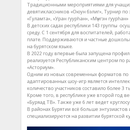
Традиционными мероприятиями для учащих
девятиклассников «Оюун бэлиг», Турнир по 
«Гуламта», «Уран гуурһан», «Мүнгэн гуурһан»
В детских садах республики 143 группы ос
среду. С 1 сентября для воспитателей, рабо
плате. Поддерживаются и частные дошкол
на бурятском языке.
В 2022 году впервые была запущена профиль
реализуется Республиканским центром по р
«Асториум».
Одним из новых современных форматов по 
адаптированных шоу-игр является интеллект
количество участников составило более 3 т
Кроме того, в республике уже второй год в
«Буряад ТВ». Также уже 6 лет ведет кругло
В районах Бурятии всё больше энтузиастов
специализируются на развитии бурятской к