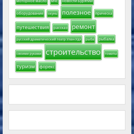
моторное масло
мчс
новости Бурятии
полезное
оборудование
прическа
окунь
ремонт
путешествия
рассказ
рыбалка
русский драматический театр Улан-Удэ
рыба
строительство
своими руками
томаты
туризм
форекс