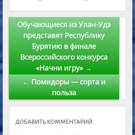
kl
er
u
a
A
e
u
e
l
y
as
r
m
p
st
Li
s
n
p
n
Навигация
Обучающиеся из Улан-Удэ
ni
al
k
по
представят Республику
ki
записям
Бурятию в финале
Всероссийского конкурса
«Начни игру» →
← Помидоры — сорта и
польза
ДОБАВИТЬ КОММЕНТАРИЙ