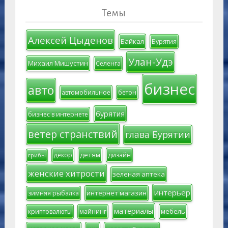
Темы
Алексей Цыденов
Байкал
Бурятия
Улан-Удэ
Михаил Мишустин
Селенга
бизнес
авто
автомобильное
бетон
бурятия
бизнес в интернете
ветер странствий
глава Бурятии
детям
декор
дизайн
грибы
женские хитрости
зеленая аптека
интерьер
интернет магазин
зимняя рыбалка
материалы
мебель
криптовалюты
майнинг