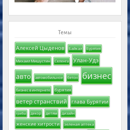
Темы
Алексей Цыденов
Байкал
Бурятия
Улан-Удэ
Михаил Мишустин
Селенга
бизнес
авто
автомобильное
бетон
бурятия
бизнес в интернете
ветер странствий
глава Бурятии
детям
декор
дизайн
грибы
женские хитрости
зеленая аптека