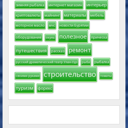
интерьер
интернет магазин
зимняя рыбалка
материалы
мебель
криптовалюты
майнинг
моторное масло
мчс
новости Бурятии
полезное
оборудование
прическа
окунь
ремонт
путешествия
рассказ
рыбалка
русский драматический театр Улан-Удэ
рыба
строительство
своими руками
томаты
туризм
форекс