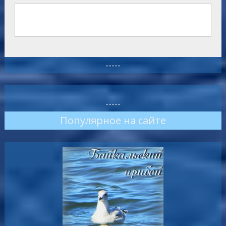
-----
-----
Популярное на сайте