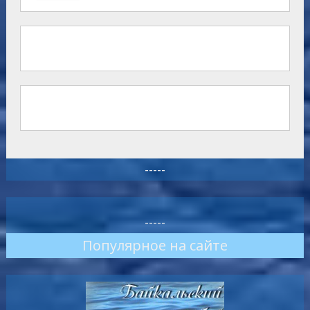
-----
-----
Популярное на сайте