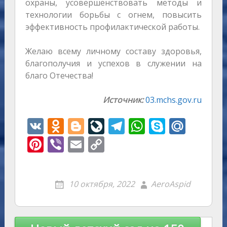
охраны, усовершенствовать методы и
технологии борьбы с огнем, повысить
эффективность профилактической работы.
Желаю всему личному составу здоровья,
благополучия и успехов в служении на
благо Отечества!
Источник:
03.mchs.gov.ru
V
O
Bl
Li
T
W
S
M
K
d
o
v
el
h
k
ai
Pi
Vi
E
C
n
g
eJ
e
at
y
l.
nt
b
m
o
o
g
o
gr
s
p
R
er
er
ai
p
10 октября, 2022
AeroAspid
kl
er
u
a
A
e
u
e
l
y
as
r
m
p
st
Li
s
n
p
n
Навигация