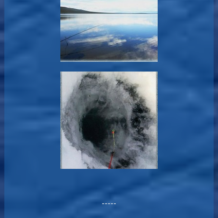
-----