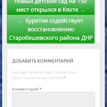
Новый детский сад на 150
ni
al
k
по
мест открылся в Кяхте →
ki
записям
← Бурятия содействует
восстановлению
Старобешевского района ДНР
ДОБАВИТЬ КОММЕНТАРИЙ
Ваш адрес email не будет опубликован.
Обязательные поля помечены
*
Комментарий
*