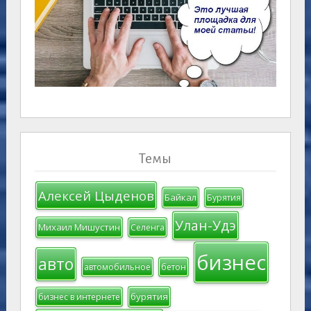
Темы
Алексей Цыденов
Байкал
Бурятия
Улан-Удэ
Михаил Мишустин
Селенга
бизнес
авто
автомобильное
бетон
бурятия
бизнес в интернете