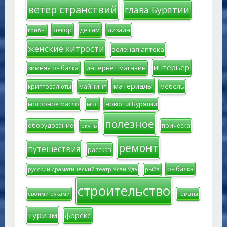
ветер странствий
глава Бурятии
детям
декор
дизайн
грибы
женские хитрости
зеленая аптека
интерьер
интернет магазин
зимняя рыбалка
материалы
мебель
криптовалюты
майнинг
моторное масло
мчс
новости Бурятии
полезное
оборудование
прическа
окунь
ремонт
путешествия
рассказ
рыбалка
русский драматический театр Улан-Удэ
рыба
строительство
своими руками
томаты
туризм
форекс