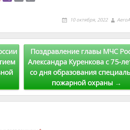
nt
b
m
o
er
er
ai
p
10 октября, 2022
AeroA
e
l
y
st
Li
n
оссии
Поздравление главы МЧС Ро
k
етием
Александра Куренкова с 75-л
ьной
со дня образования специал
пожарной охраны →