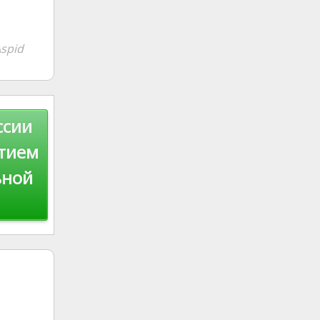
spid
ссии
етием
ьной