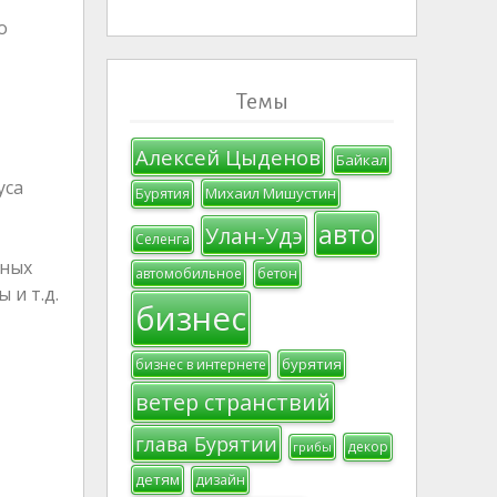
о
Темы
Алексей Цыденов
,
Байкал
уса
Михаил Мишустин
Бурятия
авто
Улан-Удэ
Селенга
нных
автомобильное
бетон
 и т.д.
бизнес
бурятия
бизнес в интернете
ветер странствий
глава Бурятии
декор
грибы
детям
дизайн