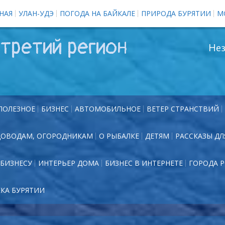
НАЯ
УЛАН-УДЭ
ПОГОДА НА БАЙКАЛЕ
ПРИРОДА БУРЯТИИ
М
третий регион
Нез
ПОЛЕЗНОЕ
БИЗНЕС
АВТОМОБИЛЬНОЕ
ВЕТЕР СТРАНСТВИЙ
ДОВОДАМ, ОГОРОДНИКАМ
О РЫБАЛКЕ
ДЕТЯМ
РАССКАЗЫ ДЛ
БИЗНЕСУ
ИНТЕРЬЕР ДОМА
БИЗНЕС В ИНТЕРНЕТЕ
ГОРОДА 
ЕКА БУРЯТИИ