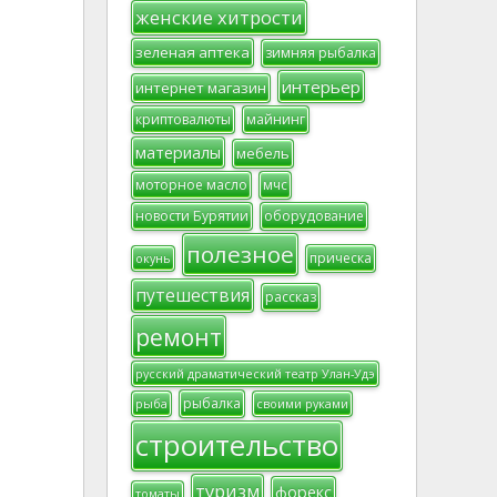
женские хитрости
зеленая аптека
зимняя рыбалка
интерьер
интернет магазин
криптовалюты
майнинг
материалы
мебель
моторное масло
мчс
новости Бурятии
оборудование
полезное
прическа
окунь
путешествия
рассказ
ремонт
русский драматический театр Улан-Удэ
рыбалка
рыба
своими руками
строительство
туризм
форекс
томаты