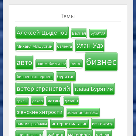
Темы
Алексей Цыденов
Байкал
Бурятия
Улан-Удэ
Михаил Мишустин
Селенга
бизнес
авто
автомобильное
бетон
бурятия
бизнес в интернете
ветер странствий
глава Бурятии
детям
декор
дизайн
грибы
женские хитрости
зеленая аптека
интерьер
интернет магазин
зимняя рыбалка
материалы
мебель
криптовалюты
майнинг