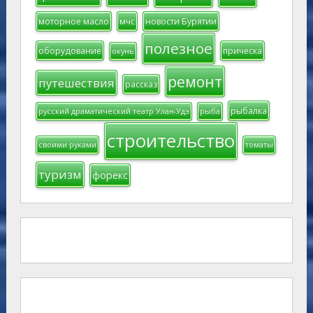
моторное масло
мчс
новости Бурятии
полезное
оборудование
прическа
окунь
ремонт
путешествия
рассказ
рыбалка
русский драматический театр Улан-Удэ
рыба
строительство
своими руками
томаты
туризм
форекс