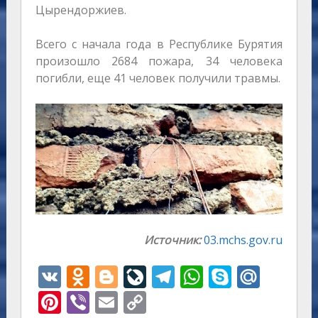
Цырендоржиев.
Всего с начала года в Республике Бурятия
произошло 2684 пожара, 34 человека
погибли, еще 41 человек получили травмы.
Источник:
03.mchs.gov.ru
V
O
Bl
Li
T
W
S
M
K
d
o
v
el
h
k
ai
Pi
Vi
E
C