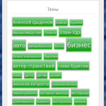
Темы
Алексей Цыденов
Байкал
Бурятия
Улан-Удэ
Михаил Мишустин
Селенга
бизнес
авто
автомобильное
бетон
бурятия
бизнес в интернете
ветер странствий
глава Бурятии
детям
декор
дизайн
грибы
женские хитрости
зеленая аптека
интерьер
интернет магазин
зимняя рыбалка
материалы
мебель
криптовалюты
майнинг