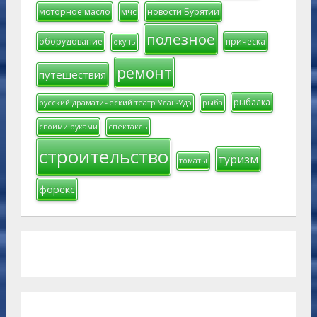
моторное масло
мчс
новости Бурятии
полезное
оборудование
прическа
окунь
ремонт
путешествия
рыбалка
русский драматический театр Улан-Удэ
рыба
своими руками
спектакль
строительство
туризм
томаты
форекс