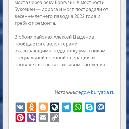
моста через реку Баргузин в местности
Буксекен — дорога и мост пострадали от
весенне-летнего паводка 2022 года и
требуют ремонта.
В обоих районах Алексей Цыденов
пообщается с волонтерами,
оказывающими поддержку участникам
специальной военной операции, и
проведет встречи с активом населения.
Источник:
egov-buryatia.ru
V
O
Bl
Li
T
W
S
M
K
d
o
v
el
h
k
ai
Pi
Vi
E
C
n
g
eJ
e
at
y
l.
nt
b
m
o