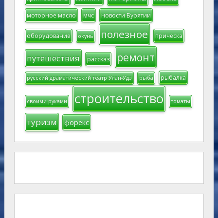
моторное масло
мчс
новости Бурятии
полезное
оборудование
прическа
окунь
ремонт
путешествия
рассказ
рыбалка
русский драматический театр Улан-Удэ
рыба
строительство
своими руками
томаты
туризм
форекс