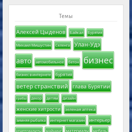
Темы
Алексей Цыденов
Байкал
Бурятия
Улан-Удэ
Михаил Мишустин
Селенга
бизнес
авто
автомобильное
бетон
бурятия
бизнес в интернете
ветер странствий
глава Бурятии
детям
декор
дизайн
грибы
женские хитрости
зеленая аптека
интерьер
интернет магазин
зимняя рыбалка
материалы
мебель
криптовалюты
майнинг