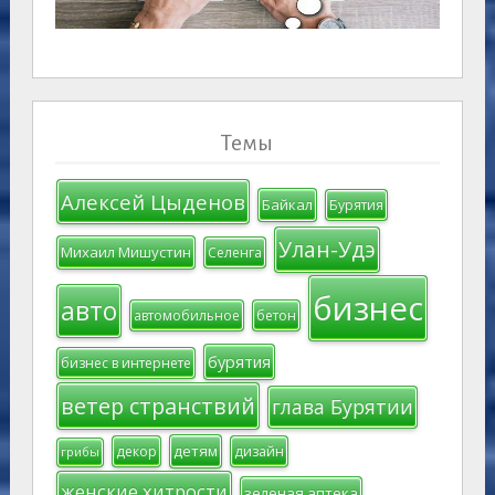
Темы
Алексей Цыденов
Байкал
Бурятия
Улан-Удэ
Михаил Мишустин
Селенга
бизнес
авто
автомобильное
бетон
бурятия
бизнес в интернете
ветер странствий
глава Бурятии
детям
декор
дизайн
грибы
женские хитрости
зеленая аптека