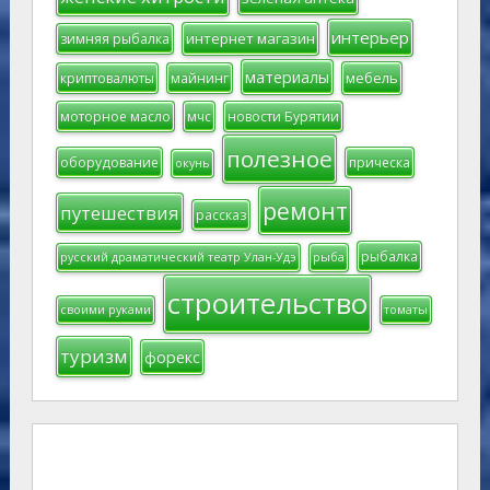
интерьер
интернет магазин
зимняя рыбалка
материалы
мебель
криптовалюты
майнинг
моторное масло
мчс
новости Бурятии
полезное
оборудование
прическа
окунь
ремонт
путешествия
рассказ
рыбалка
русский драматический театр Улан-Удэ
рыба
строительство
своими руками
томаты
туризм
форекс