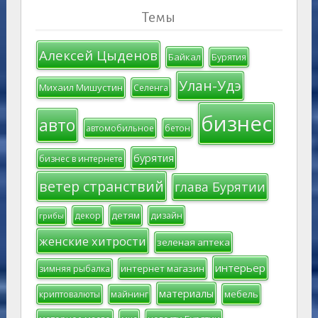
Темы
Алексей Цыденов
Байкал
Бурятия
Улан-Удэ
Михаил Мишустин
Селенга
бизнес
авто
автомобильное
бетон
бурятия
бизнес в интернете
ветер странствий
глава Бурятии
детям
декор
дизайн
грибы
женские хитрости
зеленая аптека
интерьер
интернет магазин
зимняя рыбалка
материалы
мебель
криптовалюты
майнинг