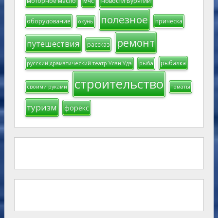
моторное масло
мчс
новости Бурятии
полезное
оборудование
прическа
окунь
ремонт
путешествия
рассказ
рыбалка
русский драматический театр Улан-Удэ
рыба
строительство
своими руками
томаты
туризм
форекс