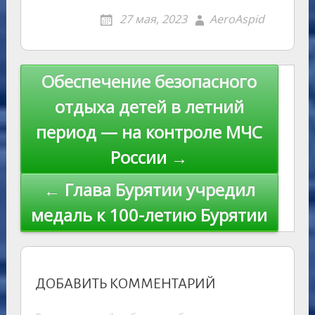
o
g
o
gr
s
p
R
er
er
ai
p
27 мая, 2023
AeroAspid
kl
er
u
a
A
e
u
e
l
y
as
r
m
p
st
Li
s
n
p
n
Навигация
Обеспечение безопасного
ni
al
k
по
отдыха детей в летний
ki
записям
период — на контроле МЧС
России →
← Глава Бурятии учредил
медаль к 100-летию Бурятии
ДОБАВИТЬ КОММЕНТАРИЙ