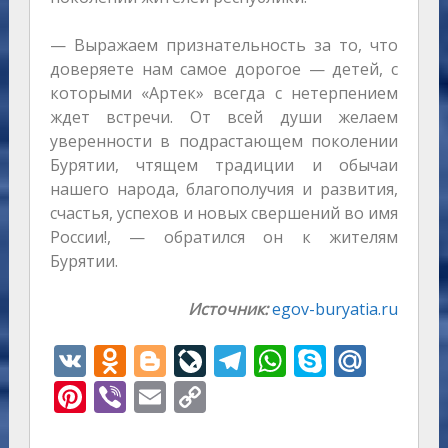
— Выражаем признательность за то, что
доверяете нам самое дорогое — детей, с
которыми «Артек» всегда с нетерпением
ждет встречи. От всей души желаем
уверенности в подрастающем поколении
Бурятии, чтящем традиции и обычаи
нашего народа, благополучия и развития,
счастья, успехов и новых свершений во имя
России!, — обратился он к жителям
Бурятии.
Источник:
egov-buryatia.ru
V
O
Bl
Li
T
W
S
M
K
d
o
v
el
h
k
ai
Pi
Vi
E
C
n
g
eJ
e
at
y
l.
nt
b
m
o