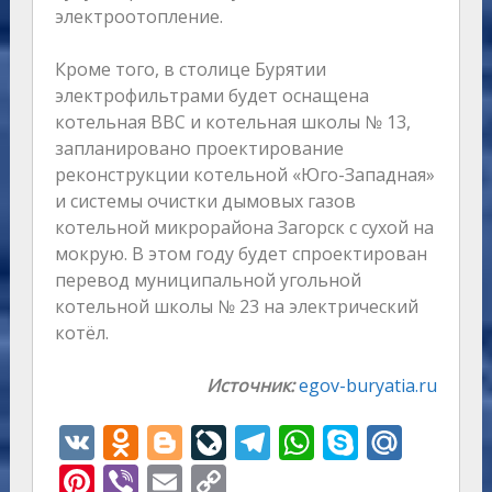
электроотопление.
Кроме того, в столице Бурятии
электрофильтрами будет оснащена
котельная ВВС и котельная школы № 13,
запланировано проектирование
реконструкции котельной «Юго-Западная»
и системы очистки дымовых газов
котельной микрорайона Загорск с сухой на
мокрую. В этом году будет спроектирован
перевод муниципальной угольной
котельной школы № 23 на электрический
котёл.
Источник:
egov-buryatia.ru
V
O
Bl
Li
T
W
S
M
K
d
o
v
el
h
k
ai
Pi
Vi
E
C