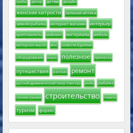
детям
декор
дизайн
грибы
женские хитрости
зеленая аптека
интерьер
интернет магазин
зимняя рыбалка
материалы
мебель
криптовалюты
майнинг
моторное масло
мчс
новости Бурятии
полезное
оборудование
прическа
окунь
ремонт
путешествия
рассказ
рыбалка
русский драматический театр Улан-Удэ
рыба
строительство
своими руками
томаты
туризм
форекс