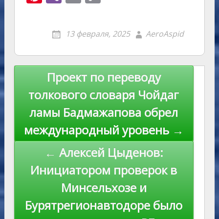
n
g
eJ
e
at
y
l.
nt
b
m
o
o
g
o
gr
s
p
R
er
er
ai
p
13 февраля, 2025
AeroAspid
kl
er
u
a
A
e
u
e
l
y
as
r
m
p
st
Li
s
n
p
n
Навигация
Проект по переводу
ni
al
k
по
толкового словаря Чойдаг
ki
записям
ламы Бадмажапова обрел
международный уровень →
← Алексей Цыденов:
Инициатором проверок в
Минсельхозе и
Бурятрегионавтодоре было