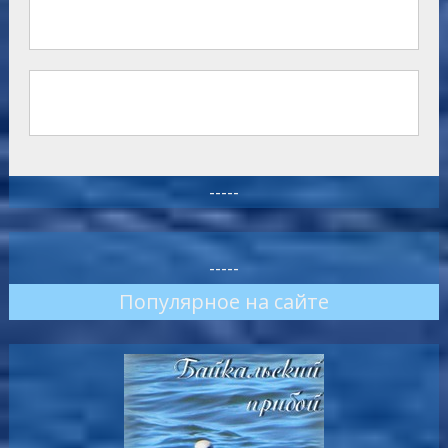
-----
-----
Популярное на сайте