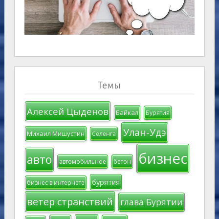
Темы
Алексей Цыденов
Байкал
Бурятия
Улан-Удэ
Михаил Мишустин
Селенга
бизнес
авто
автомобильное
бетон
бурятия
бизнес в интернете
ветер странствий
глава Бурятии