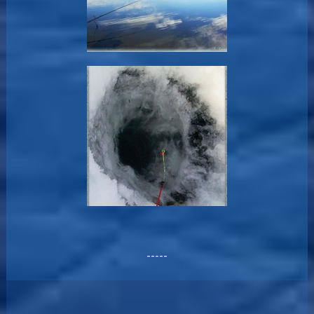
-----