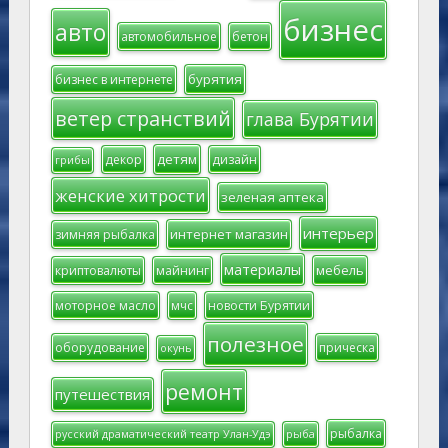
бизнес
авто
автомобильное
бетон
бурятия
бизнес в интернете
ветер странствий
глава Бурятии
детям
декор
дизайн
грибы
женские хитрости
зеленая аптека
интерьер
интернет магазин
зимняя рыбалка
материалы
мебель
криптовалюты
майнинг
моторное масло
мчс
новости Бурятии
полезное
оборудование
прическа
окунь
ремонт
путешествия
рыбалка
русский драматический театр Улан-Удэ
рыба