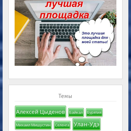
Темы
Алексей Цыденов
Байкал
Бурятия
Улан-Удэ
Михаил Мишустин
Селенга