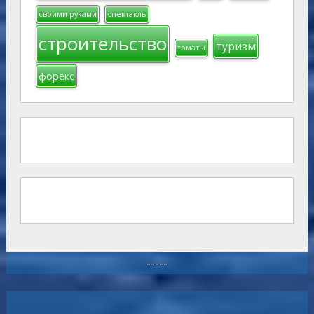
своими руками
спектакль
строительство
туризм
томаты
форекс
-----