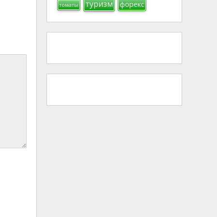
туризм
форекс
томаты