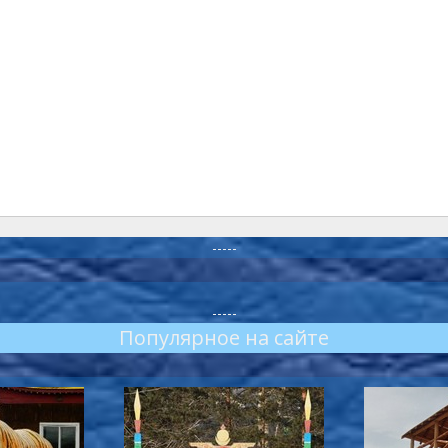
-----
-----
Популярное на сайте