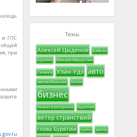
осход»
Темы
 и ГПС
а общей
Алексей Цыденов
Байкал
ия, при
Михаил Мишустин
Бурятия
авто
Улан-Удэ
Селенга
автомобильное
бетон
чёнными
бизнес
зовите
бурятия
бизнес в интернете
ветер странствий
глава Бурятии
декор
грибы
.gov.ru