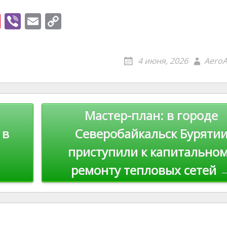
Pi
Vi
E
C
nt
b
m
o
er
er
ai
p
4 июня, 2026
AeroA
e
l
y
st
Li
n
Мастер-план: в городе
k
 в
Северобайкальск Буряти
приступили к капитально
ремонту тепловых сетей 