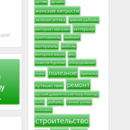
детям
дизайн
женские хитрости
зеленая аптека
зимняя рыбалка
интерьер
интернет магазин
spid
криптовалюты
майнинг
материалы
мебель
моторное масло
мчс
новости Бурятии
оборудование
полезное
прическа
окунь
и
ремонт
му
путешествия
русский драматический театр Улан-Удэ
→
рыбалка
рыба
своими руками
спектакль
строительство