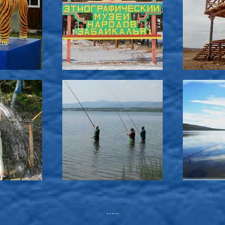
-----