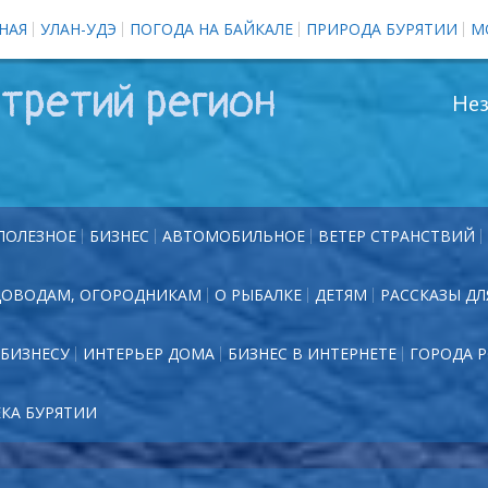
НАЯ
УЛАН-УДЭ
ПОГОДА НА БАЙКАЛЕ
ПРИРОДА БУРЯТИИ
М
третий регион
Нез
ПОЛЕЗНОЕ
БИЗНЕС
АВТОМОБИЛЬНОЕ
ВЕТЕР СТРАНСТВИЙ
ДОВОДАМ, ОГОРОДНИКАМ
О РЫБАЛКЕ
ДЕТЯМ
РАССКАЗЫ ДЛ
БИЗНЕСУ
ИНТЕРЬЕР ДОМА
БИЗНЕС В ИНТЕРНЕТЕ
ГОРОДА 
ЕКА БУРЯТИИ