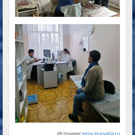
Источник:
egov-buryatia.ru