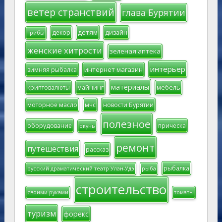
ветер странствий
глава Бурятии
детям
декор
дизайн
грибы
женские хитрости
зеленая аптека
интерьер
интернет магазин
зимняя рыбалка
материалы
мебель
криптовалюты
майнинг
моторное масло
мчс
новости Бурятии
полезное
оборудование
прическа
окунь
ремонт
путешествия
рассказ
рыбалка
русский драматический театр Улан-Удэ
рыба
строительство
своими руками
томаты
туризм
форекс