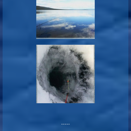
-----