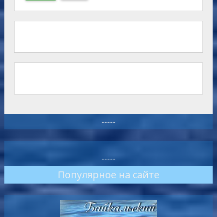
-----
-----
Популярное на сайте