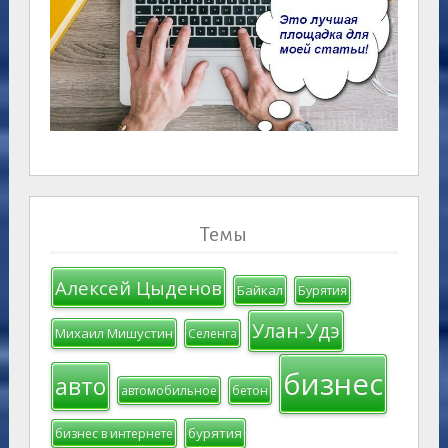
Темы
Алексей Цыденов
Байкал
Бурятия
Улан-Удэ
Михаил Мишустин
Селенга
бизнес
авто
автомобильное
бетон
бурятия
бизнес в интернете