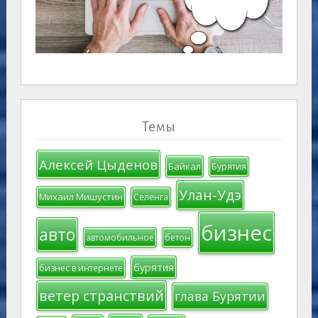
Темы
Алексей Цыденов
Байкал
Бурятия
Улан-Удэ
Михаил Мишустин
Селенга
бизнес
авто
автомобильное
бетон
бурятия
бизнес в интернете
ветер странствий
глава Бурятии