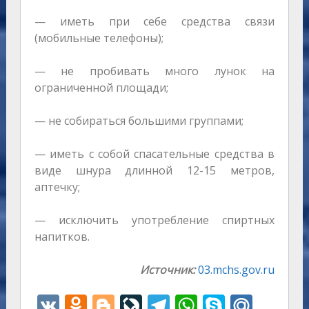
— иметь при себе средства связи
(мобильные телефоны);
— не пробивать много лунок на
ограниченной площади;
— не собираться большими группами;
— иметь с собой спасательные средства в
виде шнура длинной 12-15 метров,
аптечку;
— исключить употребление спиртных
напитков.
Источник:
03.mchs.gov.ru
V
O
Bl
Li
T
W
S
M