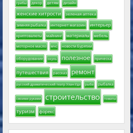
детям
декор
дизайн
грибы
женские хитрости
зеленая аптека
интерьер
интернет магазин
зимняя рыбалка
материалы
мебель
криптовалюты
майнинг
моторное масло
мчс
новости Бурятии
полезное
оборудование
прическа
окунь
ремонт
путешествия
рассказ
рыбалка
русский драматический театр Улан-Удэ
рыба
строительство
своими руками
томаты
туризм
форекс