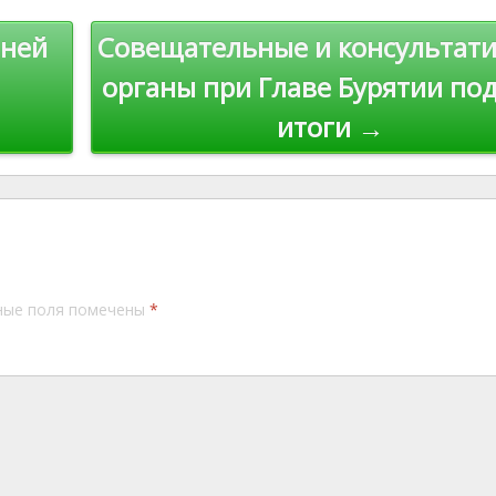
n
мней
Совещательные и консультат
k
органы при Главе Бурятии по
итоги →
ные поля помечены
*