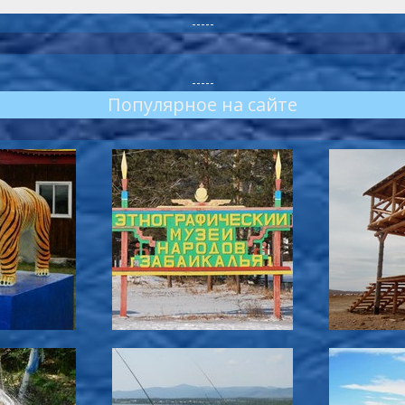
-----
-----
Популярное на сайте