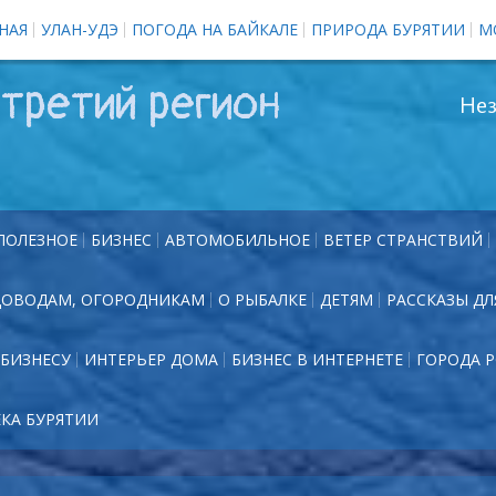
НАЯ
УЛАН-УДЭ
ПОГОДА НА БАЙКАЛЕ
ПРИРОДА БУРЯТИИ
М
третий регион
Нез
ПОЛЕЗНОЕ
БИЗНЕС
АВТОМОБИЛЬНОЕ
ВЕТЕР СТРАНСТВИЙ
ДОВОДАМ, ОГОРОДНИКАМ
О РЫБАЛКЕ
ДЕТЯМ
РАССКАЗЫ ДЛ
БИЗНЕСУ
ИНТЕРЬЕР ДОМА
БИЗНЕС В ИНТЕРНЕТЕ
ГОРОДА 
ЕКА БУРЯТИИ