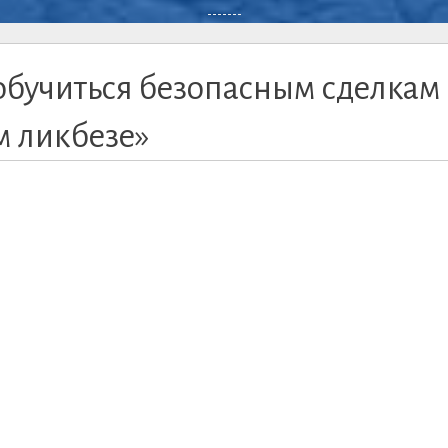
-------
обучиться безопасным сделкам
м ликбезе»