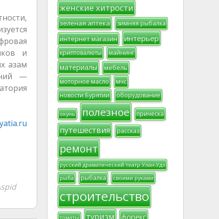
женские хитрости
ности,
зеленая аптека
зимняя рыбалка
зуется
интерьер
интернет магазин
фровая
иков и
криптовалюты
майнинг
ых азам
материалы
мебель
аний —
моторное масло
мчс
атория
новости Бурятии
оборудование
полезное
прическа
окунь
atia.ru
путешествия
рассказ
ремонт
русский драматический театр Улан-Удэ
рыбалка
рыба
своими руками
spid
строительство
туризм
форекс
томаты