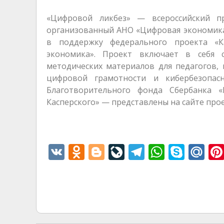
«Цифровой ликбез» — всероссийский п
организованный АНО «Цифровая экономика
в поддержку федерального проекта «
экономика». Проект включает в себя 
методических материалов для педагогов,
цифровой грамотности и кибербезопа
Благотворительного фонда Сбербанка «
Касперского» — представлены на сайте прое
V
O
Bl
Li
T
W
S
M
K
d
o
v
el
h
k
ai
n
g
eJ
e
at
y
l.
o
g
o
gr
s
p
R
kl
er
u
a
A
e
u