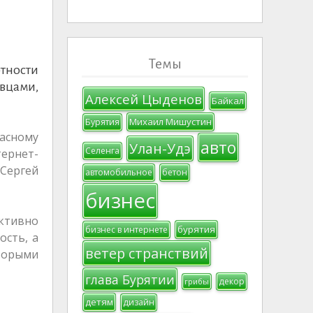
Темы
тности
вцами,
Алексей Цыденов
Байкал
Михаил Мишустин
Бурятия
пасному
авто
Улан-Удэ
Селенга
ернет-
 Сергей
автомобильное
бетон
бизнес
ективно
бурятия
бизнес в интернете
ость, а
ветер странствий
оторыми
глава Бурятии
декор
грибы
детям
дизайн