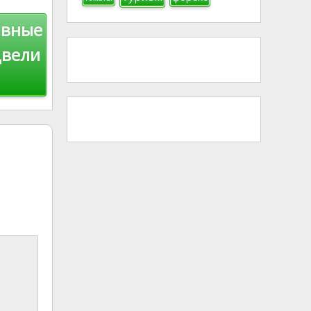
ивные
двели