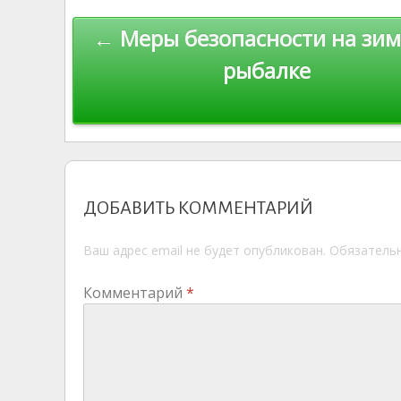
as
r
m
p
Навигация
← Меры безопасности на зи
s
n
p
по
ni
al
рыбалке
ki
записям
ДОБАВИТЬ КОММЕНТАРИЙ
Ваш адрес email не будет опубликован.
Обязатель
Комментарий
*