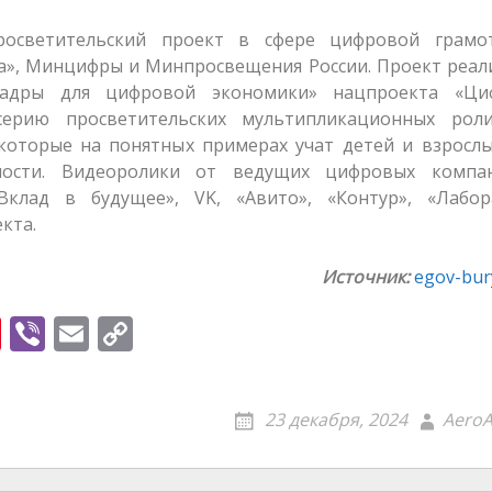
росветительский проект в сфере цифровой грамот
», Минцифры и Минпросвещения России. Проект реали
Кадры для цифровой экономики» нацпроекта «Ци
серию просветительских мультипликационных рол
 которые на понятных примерах учат детей и взросл
сности. Видеоролики от ведущих цифровых комп
Вклад в будущее», VK, «Авито», «Контур», «Лабор
кта.
Источник:
egov-bury
Pi
Vi
E
C
nt
b
m
o
er
er
ai
p
23 декабря, 2024
AeroA
e
l
y
st
Li