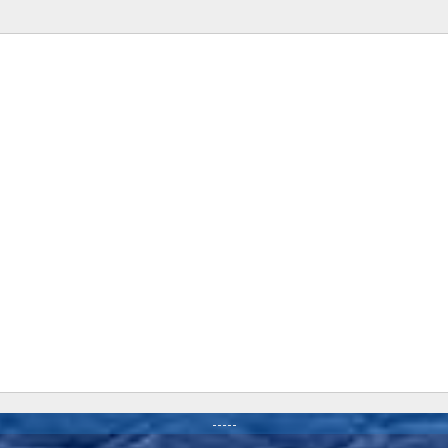
-----