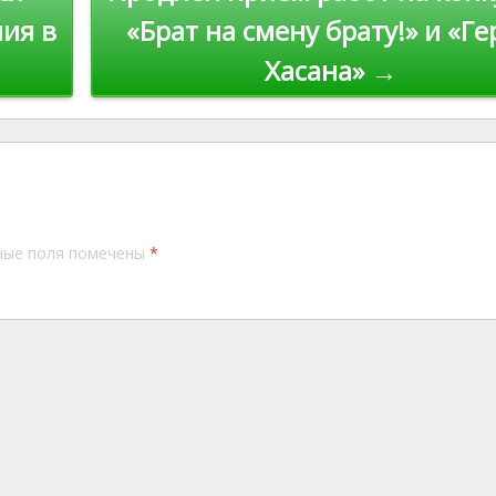
ия в
«Брат на смену брату!» и «Ге
Хасана» →
ные поля помечены
*