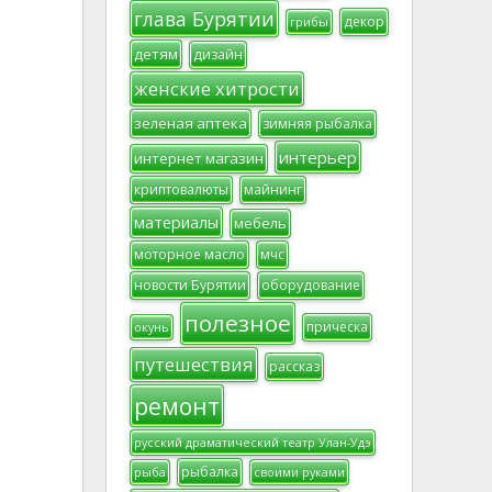
глава Бурятии
декор
грибы
детям
дизайн
женские хитрости
зеленая аптека
зимняя рыбалка
интерьер
интернет магазин
криптовалюты
майнинг
материалы
мебель
моторное масло
мчс
новости Бурятии
оборудование
полезное
прическа
окунь
путешествия
рассказ
ремонт
русский драматический театр Улан-Удэ
рыбалка
рыба
своими руками