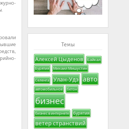
ежурно-
ы.
ровали
Темы
бывшие
едств,
рийно-
Алексей Цыденов
Байкал
Михаил Мишустин
Бурятия
авто
Улан-Удэ
Селенга
автомобильное
бетон
бизнес
бурятия
бизнес в интернете
ветер странствий