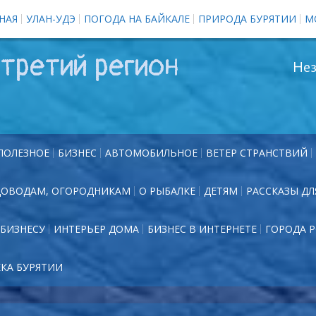
НАЯ
УЛАН-УДЭ
ПОГОДА НА БАЙКАЛЕ
ПРИРОДА БУРЯТИИ
М
третий регион
Нез
ПОЛЕЗНОЕ
БИЗНЕС
АВТОМОБИЛЬНОЕ
ВЕТЕР СТРАНСТВИЙ
ДОВОДАМ, ОГОРОДНИКАМ
О РЫБАЛКЕ
ДЕТЯМ
РАССКАЗЫ ДЛ
БИЗНЕСУ
ИНТЕРЬЕР ДОМА
БИЗНЕС В ИНТЕРНЕТЕ
ГОРОДА 
ЕКА БУРЯТИИ