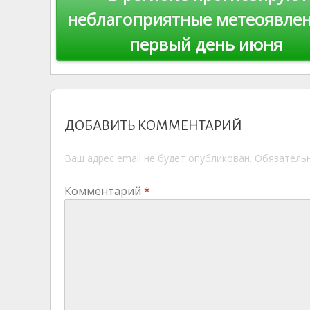
по
ni
al
неблагоприятные метеоявлен
ki
первый день июня
записям
ДОБАВИТЬ КОММЕНТАРИЙ
Ваш адрес email не будет опубликован.
Обязатель
Комментарий
*