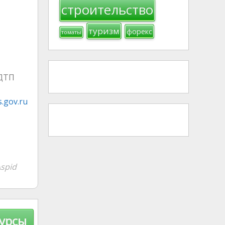
строительство
туризм
форекс
томаты
.gov.ru
spid
курсы