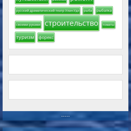
рыбалка
русский драматический театр Улан-Удэ
рыба
строительство
своими руками
томаты
туризм
форекс
-----