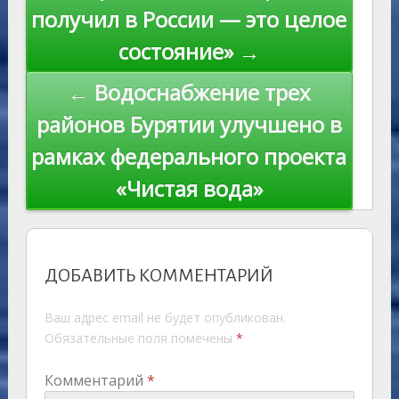
ki
записям
получил в России — это целое
состояние» →
← Водоснабжение трех
районов Бурятии улучшено в
рамках федерального проекта
«Чистая вода»
ДОБАВИТЬ КОММЕНТАРИЙ
Ваш адрес email не будет опубликован.
Обязательные поля помечены
*
Комментарий
*