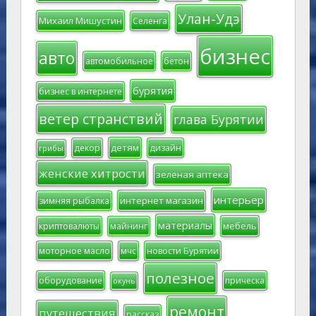
Улан-Удэ
Михаил Мишустин
Селенга
бизнес
авто
автомобильное
бетон
бурятия
бизнес в интернете
ветер странствий
глава Бурятии
детям
декор
дизайн
грибы
женские хитрости
зеленая аптека
интерьер
интернет магазин
зимняя рыбалка
материалы
мебель
криптовалюты
майнинг
моторное масло
мчс
новости Бурятии
полезное
оборудование
прическа
окунь
ремонт
путешествия
рассказ