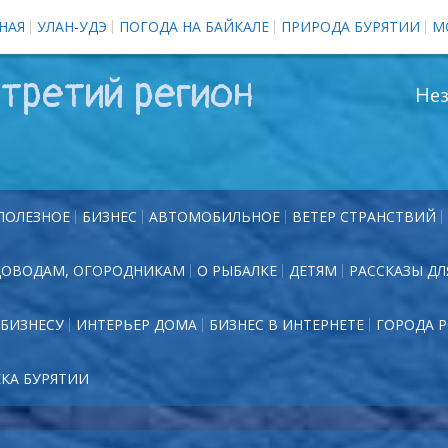
НАЯ
УЛАН-УДЭ
ПОГОДА НА БАЙКАЛЕ
ПРИРОДА БУРЯТИИ
М
третий регион
Нез
ПОЛЕЗНОЕ
БИЗНЕС
АВТОМОБИЛЬНОЕ
ВЕТЕР СТРАНСТВИЙ
ДОВОДАМ, ОГОРОДНИКАМ
О РЫБАЛКЕ
ДЕТЯМ
РАССКАЗЫ ДЛ
БИЗНЕСУ
ИНТЕРЬЕР ДОМА
БИЗНЕС В ИНТЕРНЕТЕ
ГОРОДА 
ЕКА БУРЯТИИ