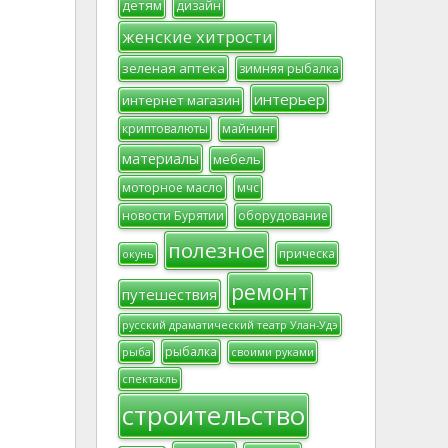
детям
дизайн
женские хитрости
зеленая аптека
зимняя рыбалка
интерьер
интернет магазин
криптовалюты
майнинг
материалы
мебель
моторное масло
мчс
новости Бурятии
оборудование
полезное
прическа
окунь
ремонт
путешествия
русский драматический театр Улан-Удэ
рыбалка
рыба
своими руками
спектакль
строительство