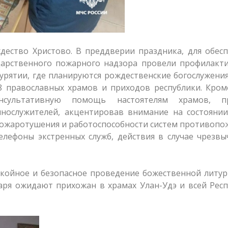
дество Христово. В преддверии праздника, для обес
дарственного пожарного надзора провели профилакти
рятии, где планируются рождественские богослужения
 православных храмов и приходов республики. Кроме
сультативную помощь настоятелям храмов, п
нослужителей, акцентировав внимание на состоянии
 пожаротушения и работоспособности систем противоп
елефоны экстренных служб, действия в случае чрезв
койное и безопасное проведение божественной литур
аря ожидают прихожан в храмах Улан-Удэ и всей Рес