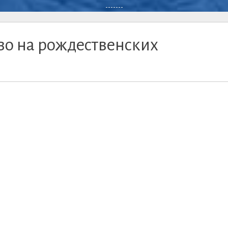
-------
во на рождественских