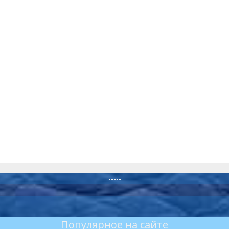
-----
-----
Популярное на сайте