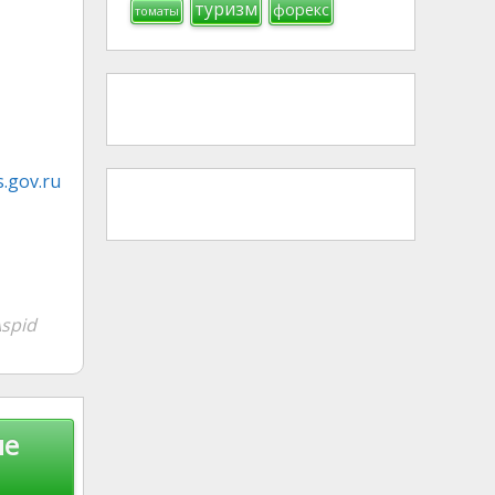
туризм
форекс
томаты
.gov.ru
spid
ые