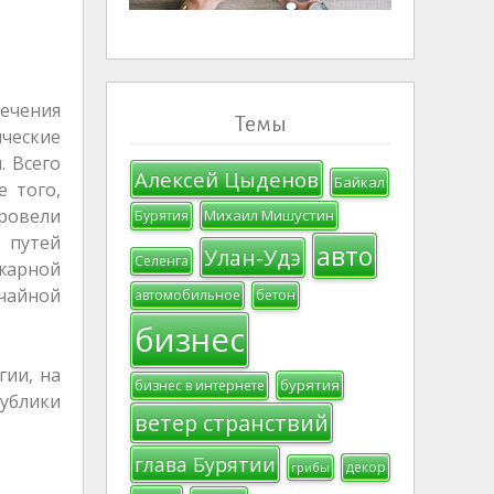
печения
Темы
ческие
. Всего
Алексей Цыденов
Байкал
 того,
ровели
Михаил Мишустин
Бурятия
 путей
авто
Улан-Удэ
Селенга
ожарной
ычайной
автомобильное
бетон
бизнес
гии, на
бурятия
бизнес в интернете
публики
ветер странствий
глава Бурятии
декор
грибы