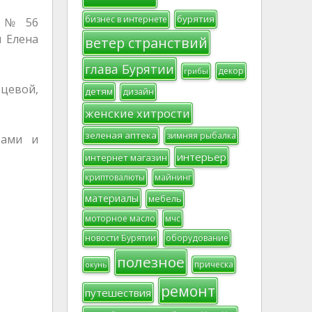
бурятия
бизнес в интернете
и № 56
 Елена
ветер странствий
глава Бурятии
декор
грибы
цевой,
детям
дизайн
женские хитрости
зеленая аптека
зимняя рыбалка
тами и
интерьер
интернет магазин
криптовалюты
майнинг
материалы
мебель
моторное масло
мчс
новости Бурятии
оборудование
полезное
прическа
окунь
ремонт
путешествия