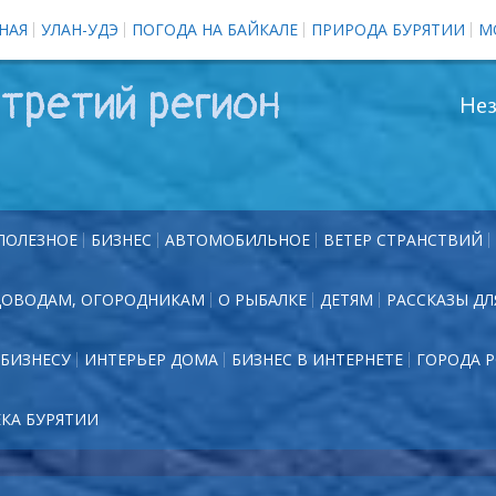
НАЯ
УЛАН-УДЭ
ПОГОДА НА БАЙКАЛЕ
ПРИРОДА БУРЯТИИ
М
третий регион
Нез
ПОЛЕЗНОЕ
БИЗНЕС
АВТОМОБИЛЬНОЕ
ВЕТЕР СТРАНСТВИЙ
ДОВОДАМ, ОГОРОДНИКАМ
О РЫБАЛКЕ
ДЕТЯМ
РАССКАЗЫ ДЛ
БИЗНЕСУ
ИНТЕРЬЕР ДОМА
БИЗНЕС В ИНТЕРНЕТЕ
ГОРОДА 
ЕКА БУРЯТИИ