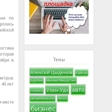
сии по
ролись
рейской
остава
оторая
Темы
ябре в
Алексей Цыденов
Байкал
етров.
Михаил Мишустин
Бурятия
 40 лет
авто
Улан-Удэ
Селенга
автомобильное
бетон
м месте
бизнес