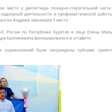
ое место у диспетчера пожарно-спасательной част
 надзорной деятельности и профилактической работы
антин Андреев завоевали 3 место.
С России по Республике Бурятия в лице Елены Маль
дра Крипиневича финишировала и в эстафете.
ли соревнований были награждены кубками, грамо