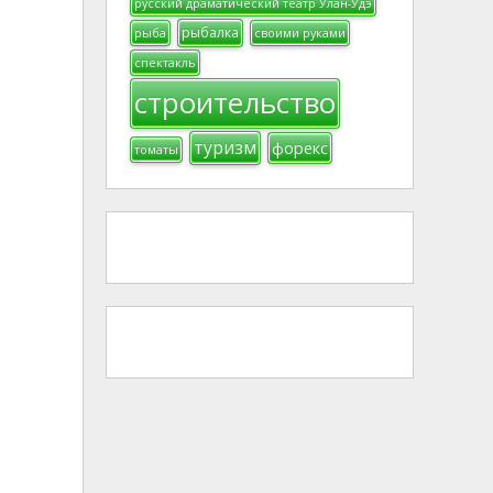
русский драматический театр Улан-Удэ
рыбалка
рыба
своими руками
спектакль
строительство
туризм
форекс
томаты