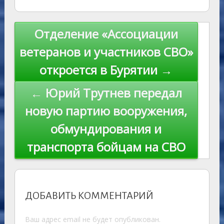
as
r
m
p
st
Li
s
n
p
n
Навигация
Отделение «Ассоциации
ni
al
k
по
ветеранов и участников СВО»
ki
записям
откроется в Бурятии →
← Юрий Трутнев передал
новую партию вооружения,
обмундирования и
транспорта бойцам на СВО
ДОБАВИТЬ КОММЕНТАРИЙ
Ваш адрес email не будет опубликован.