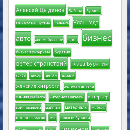
Алексей Цыденов
Байкал
Бурятия
Улан-Удэ
Михаил Мишустин
Селенга
бизнес
авто
автомобильное
бетон
бурятия
бизнес в интернете
ветер странствий
глава Бурятии
детям
декор
дизайн
грибы
женские хитрости
зеленая аптека
интерьер
интернет магазин
зимняя рыбалка
материалы
мебель
криптовалюты
майнинг
моторное масло
мчс
новости Бурятии
полезное
оборудование
прическа