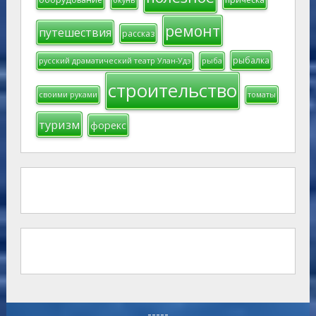
окунь
ремонт
путешествия
рассказ
рыбалка
русский драматический театр Улан-Удэ
рыба
строительство
своими руками
томаты
туризм
форекс
-----