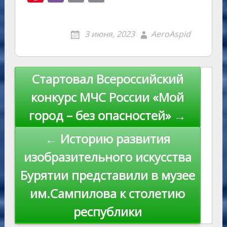
n
g
eJ
e
at
y
l.
nt
b
m
o
o
g
o
gr
s
p
R
er
er
ai
p
3 июня, 2023
AeroAspid
kl
er
u
a
A
e
u
e
l
y
as
r
m
p
st
Li
s
n
p
n
Навигация
Стартовал Всероссийский
ni
al
k
по
конкурс МЧС России «Мой
ki
записям
город – без опасностей» →
← Историю развития
изобразительного искусства
Бурятии представили в музее
им.Сампилова к столетию
республики