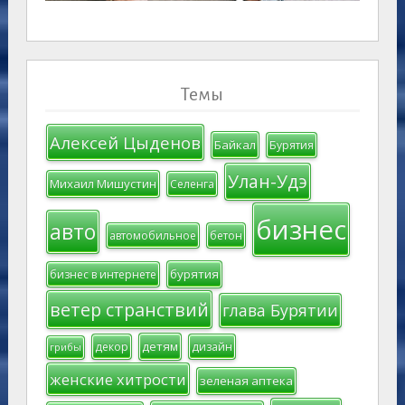
Темы
Алексей Цыденов
Байкал
Бурятия
Улан-Удэ
Михаил Мишустин
Селенга
бизнес
авто
автомобильное
бетон
бурятия
бизнес в интернете
ветер странствий
глава Бурятии
детям
декор
дизайн
грибы
женские хитрости
зеленая аптека