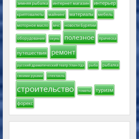
интерьер
интернет магазин
зимняя рыбалка
материалы
мебель
криптовалюты
майнинг
моторное масло
мчс
новости Бурятии
полезное
оборудование
прическа
окунь
ремонт
путешествия
рыбалка
русский драматический театр Улан-Удэ
рыба
своими руками
спектакль
строительство
туризм
томаты
форекс