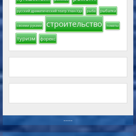
рыбалка
русский драматический театр Улан-Удэ
рыба
строительство
своими руками
томаты
туризм
форекс
-----