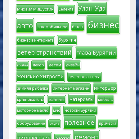
Улан-Удэ
Михаил Мишустин
Селенга
бизнес
авто
автомобильное
бетон
бурятия
бизнес в интернете
ветер странствий
глава Бурятии
детям
декор
дизайн
грибы
женские хитрости
зеленая аптека
интерьер
интернет магазин
зимняя рыбалка
материалы
мебель
криптовалюты
майнинг
моторное масло
мчс
новости Бурятии
полезное
оборудование
прическа
окунь
ремонт
путешествия
рассказ