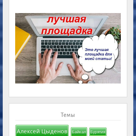
Темы
Алексей Цыденов
Байкал
Бурятия