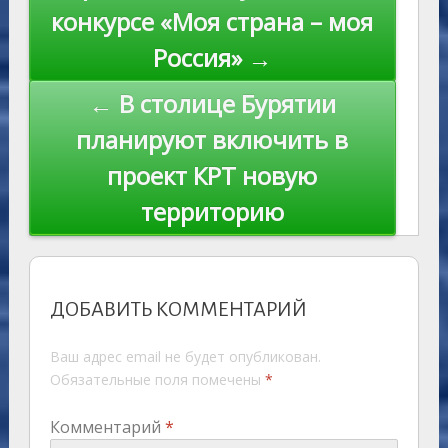
ki
записям
конкурсе «Моя страна – моя
Россия» →
← В столице Бурятии
планируют включить в
проект КРТ новую
территорию
ДОБАВИТЬ КОММЕНТАРИЙ
Ваш адрес email не будет опубликован.
Обязательные поля помечены
*
Комментарий
*