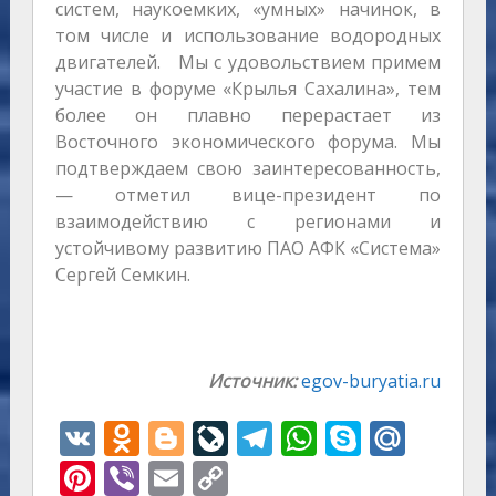
систем, наукоемких, «умных» начинок, в
том числе и использование водородных
двигателей. Мы с удовольствием примем
участие в форуме «Крылья Сахалина», тем
более он плавно перерастает из
Восточного экономического форума. Мы
подтверждаем свою заинтересованность,
— отметил вице-президент по
взаимодействию с регионами и
устойчивому развитию ПАО АФК «Система»
Сергей Семкин.
Источник:
egov-buryatia.ru
V
O
Bl
Li
T
W
S
M
K
d
o
v
el
h
k
ai
Pi
Vi
E
C