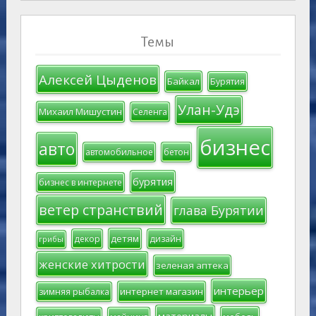
Темы
Алексей Цыденов
Байкал
Бурятия
Улан-Удэ
Михаил Мишустин
Селенга
бизнес
авто
автомобильное
бетон
бурятия
бизнес в интернете
ветер странствий
глава Бурятии
детям
декор
дизайн
грибы
женские хитрости
зеленая аптека
интерьер
интернет магазин
зимняя рыбалка