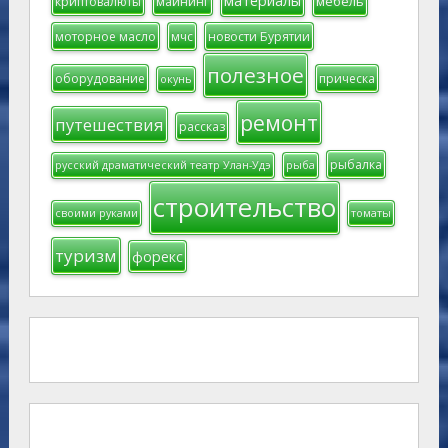
материалы
мебель
криптовалюты
майнинг
моторное масло
мчс
новости Бурятии
полезное
оборудование
прическа
окунь
ремонт
путешествия
рассказ
рыбалка
русский драматический театр Улан-Удэ
рыба
строительство
своими руками
томаты
туризм
форекс