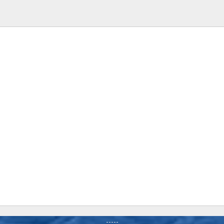
-----