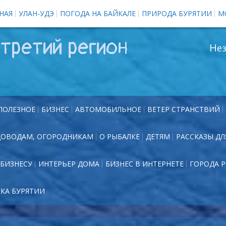
НАЯ
УЛАН-УДЭ
ПОГОДА НА БАЙКАЛЕ
ПРИРОДА БУРЯТИИ
М
третий регион
Нез
ПОЛЕЗНОЕ
БИЗНЕС
АВТОМОБИЛЬНОЕ
ВЕТЕР СТРАНСТВИЙ
ДОВОДАМ, ОГОРОДНИКАМ
О РЫБАЛКЕ
ДЕТЯМ
РАССКАЗЫ ДЛ
БИЗНЕСУ
ИНТЕРЬЕР ДОМА
БИЗНЕС В ИНТЕРНЕТЕ
ГОРОДА 
ЕКА БУРЯТИИ