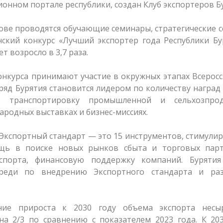
онном портале республики, создан Клуб экспортеров Б
ове проводятся обучающие семинары, стратегические с
ский конкурс «Лучший экспортер года Республики Бу
т возросло в 3,7 раза.
онкурса принимают участие в окружных этапах Всерос
дряд Бурятия становится лидером по количеству наград
 транспортировку промышленной и сельхозпрод
ародных выставках и бизнес-миссиях.
 Экспортный стандарт — это 15 инструментов, стимул
ощь в поиске новых рынков сбыта и торговых парт
спорта, финансовую поддержку компаний. Бурятия
среди по внедрению Экспортного стандарта и ра
ние прироста к 2030 году объема экспорта несы
на 2/3 по сравнению с показателем 2023 года. К 20