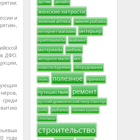
детям
дизайн
урятии;
женские хитрости
ессии и
зеленая аптека
зимняя рыбалка
рятия»,
интерьер
интернет магазин
криптовалюты
майнинг
сийской
материалы
мебель
 в ДФО.
моторное масло
мчс
укции,
новости Бурятии
оборудование
полезное
прическа
окунь
ирующих
ремонт
путешествия
нёров,
 среди
русский драматический театр Улан-Удэ
звитию
рыбалка
рыба
своими руками
спектакль
строительство
рьевых
30 году