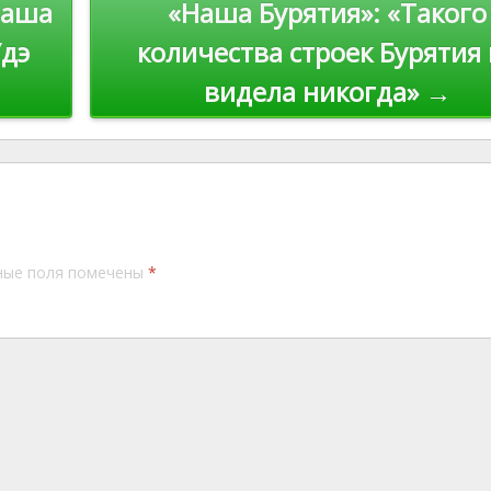
Наша
«Наша Бурятия»: «Такого
Удэ
количества строек Бурятия 
видела никогда» →
ные поля помечены
*