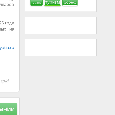
туризм
форекс
томаты
лларов
25 года
ных на
atia.ru
spid
щании