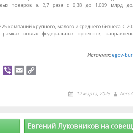
евых товаров в 2,7 раза с 0,38 до 1,009 млрд до
25 компаний крупного, малого и среднего бизнеса. С 20
в рамках новых федеральных проектов, направлен
Источник:
egov-bury
Pi
Vi
E
C
nt
b
m
o
er
er
ai
p
12 марта, 2025
AeroA
e
l
y
st
Li
n
Евгений Луковников на сове
k