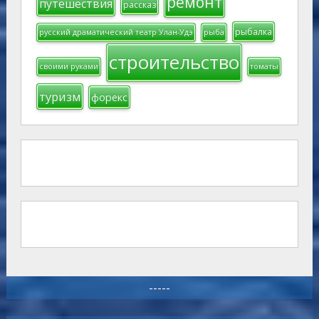
ремонт
путешествия
рассказ
рыбалка
русский драматический театр Улан-Удэ
рыба
строительство
своими руками
томаты
туризм
форекс
-----