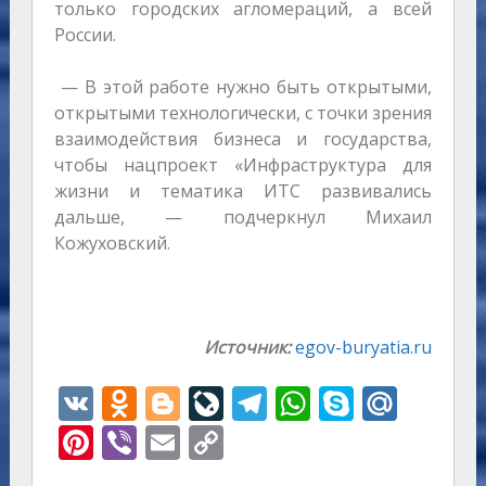
только городских агломераций, а всей
России.
— В этой работе нужно быть открытыми,
открытыми технологически, с точки зрения
взаимодействия бизнеса и государства,
чтобы нацпроект «Инфраструктура для
жизни и тематика ИТС развивались
дальше, — подчеркнул Михаил
Кожуховский.
Источник:
egov-buryatia.ru
V
O
Bl
Li
T
W
S
M
K
d
o
v
el
h
k
ai
Pi
Vi
E
C
n
g
eJ
e
at
y
l.
nt
b
m
o