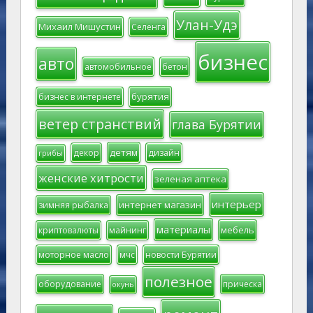
Улан-Удэ
Михаил Мишустин
Селенга
бизнес
авто
автомобильное
бетон
бурятия
бизнес в интернете
ветер странствий
глава Бурятии
детям
декор
дизайн
грибы
женские хитрости
зеленая аптека
интерьер
интернет магазин
зимняя рыбалка
материалы
мебель
криптовалюты
майнинг
моторное масло
мчс
новости Бурятии
полезное
оборудование
прическа
окунь