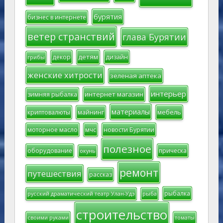
бурятия
бизнес в интернете
ветер странствий
глава Бурятии
детям
декор
дизайн
грибы
женские хитрости
зеленая аптека
интерьер
интернет магазин
зимняя рыбалка
материалы
мебель
криптовалюты
майнинг
моторное масло
мчс
новости Бурятии
полезное
оборудование
прическа
окунь
ремонт
путешествия
рассказ
рыбалка
русский драматический театр Улан-Удэ
рыба
строительство
своими руками
томаты