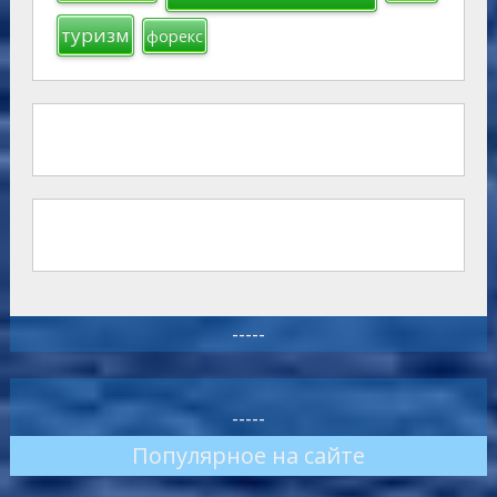
туризм
форекс
-----
-----
Популярное на сайте