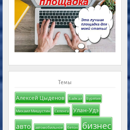
Темы
Алексей Цыденов
Байкал
Бурятия
Улан-Удэ
Михаил Мишустин
Селенга
бизнес
авто
автомобильное
бетон