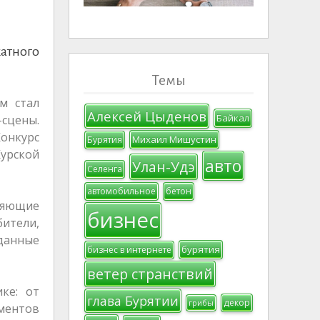
катного
Темы
м стал
Алексей Цыденов
Байкал
сцены.
Конкурс
Михаил Мишустин
Бурятия
Курской
авто
Улан-Удэ
Селенга
автомобильное
бетон
еляющие
бизнес
бители,
данные
бурятия
бизнес в интернете
ветер странствий
ке: от
глава Бурятии
декор
грибы
ментов