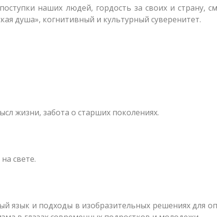
 поступки наших людей, гордость за своих и страну, с
кая душа», когнитивный и культурный суверенитет.
сл жизни, забота о старших поколениях.
на свете.
ый язык и подходы в изобразительных решениях для о
изма в глазах современных подростков и молодежи.