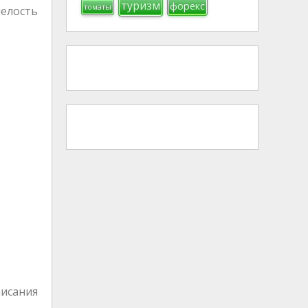
туризм
форекс
томаты
мелость
писания