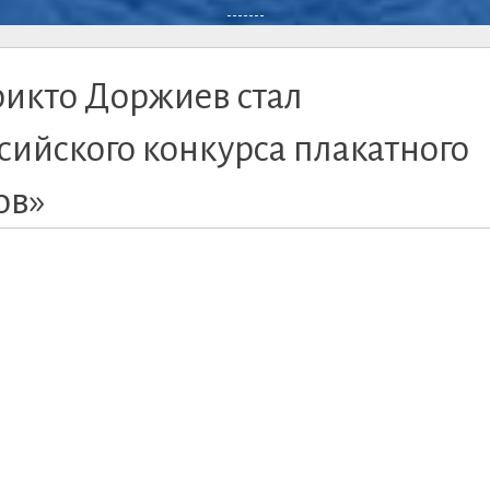
-------
рикто Доржиев стал
сийского конкурса плакатного
ов»