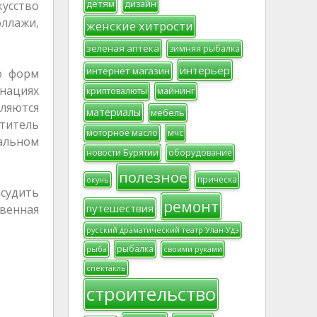
детям
кусство
дизайн
оллажи,
женские хитрости
зеленая аптека
зимняя рыбалка
интерьер
интернет магазин
ю форм
инациях
криптовалюты
майнинг
вляются
материалы
мебель
титель
моторное масло
мчс
альном
новости Бурятии
оборудование
полезное
прическа
окунь
судить
ремонт
путешествия
твенная
русский драматический театр Улан-Удэ
рыбалка
рыба
своими руками
спектакль
строительство