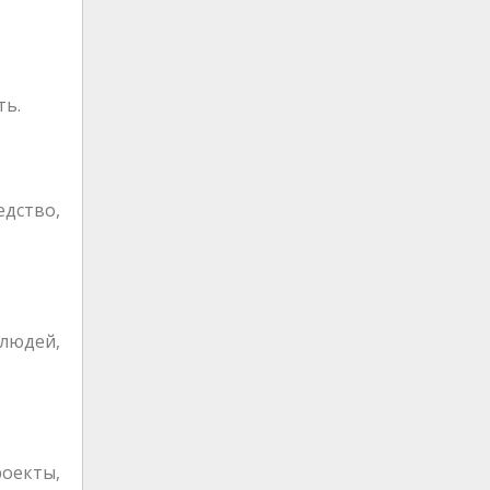
ть.
едство,
 людей,
оекты,