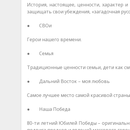
История, настоящее, ценности, характер и
защищать свои убеждения, «загадочная русс
● СВОи
Герои нашего времени.
● Семья
Традиционные ценности семьи, дети как смы
● Дальний Восток – моя любовь
Самое лучшее место самой красивой страны 
● Наша Победа
80-ти летний Юбилей Победы – оригинальн
подвига предков и явлений массового геро