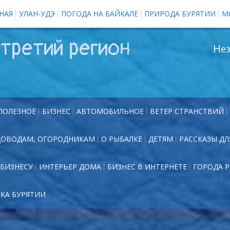
НАЯ
УЛАН-УДЭ
ПОГОДА НА БАЙКАЛЕ
ПРИРОДА БУРЯТИИ
М
третий регион
Нез
ПОЛЕЗНОЕ
БИЗНЕС
АВТОМОБИЛЬНОЕ
ВЕТЕР СТРАНСТВИЙ
ДОВОДАМ, ОГОРОДНИКАМ
О РЫБАЛКЕ
ДЕТЯМ
РАССКАЗЫ ДЛ
БИЗНЕСУ
ИНТЕРЬЕР ДОМА
БИЗНЕС В ИНТЕРНЕТЕ
ГОРОДА 
ЕКА БУРЯТИИ