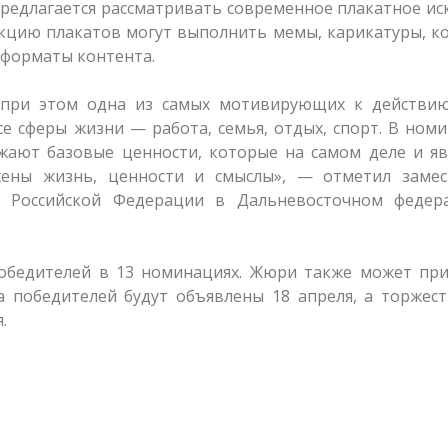
предлагается рассматривать современное плакатное ис
кцию плакатов могут выполнить мемы, карикатуры, к
 форматы контента.
о при этом одна из самых мотивирующих к действи
се сферы жизни — работа, семья, отдых, спорт. В ном
ажают базовые ценности, которые на самом деле и я
жены жизнь, ценности и смыслы», — отметил замес
а Российской Федерации в Дальневосточном федер
победителей в 13 номинациях. Жюри также может при
а победителей будут объявлены 18 апреля, а торжес
.