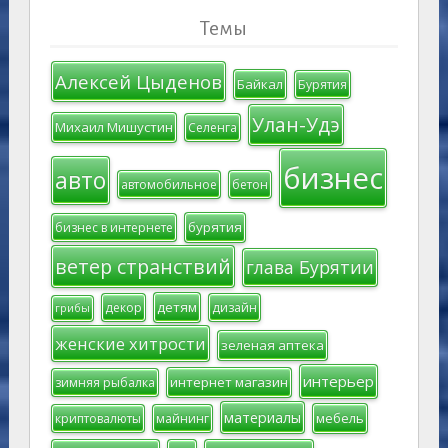
Темы
Алексей Цыденов
Байкал
Бурятия
Улан-Удэ
Михаил Мишустин
Селенга
бизнес
авто
автомобильное
бетон
бурятия
бизнес в интернете
ветер странствий
глава Бурятии
детям
декор
дизайн
грибы
женские хитрости
зеленая аптека
интерьер
интернет магазин
зимняя рыбалка
материалы
мебель
криптовалюты
майнинг