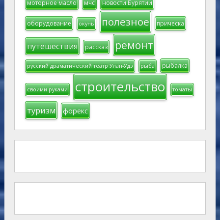
моторное масло
мчс
новости Бурятии
полезное
оборудование
прическа
окунь
ремонт
путешествия
рассказ
рыбалка
русский драматический театр Улан-Удэ
рыба
строительство
своими руками
томаты
туризм
форекс