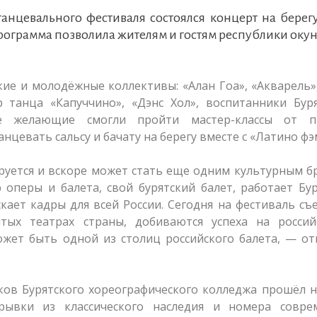
 танцевального фестиваля состоялся концерт на берег
программа позволила жителям и гостям республики окун
кие и молодёжные коллективы: «Алан Гоа», «Акварель»
р танца «Капуччино», «Дэнс Хол», воспитанники Бур
се желающие смогли пройти мастер-классы от п
цевать сальсу и бачату на берегу вместе с «Латино фэ
руется и вскоре может стать еще одним культурным 
р оперы и балета, свой бурятский балет, работает Бу
ает кадры для всей России. Сегодня на фестиваль съ
тых театрах страны, добиваются успеха на россий
ожет быть одной из столиц российского балета, — о
ков Бурятского хореографического колледжа прошёл 
рывки из классического наследия и номера совре