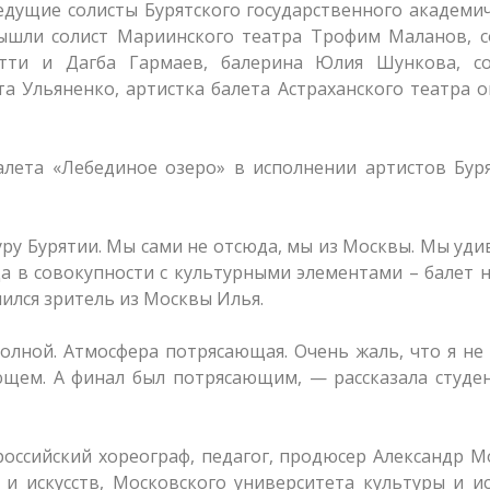
едущие солисты Бурятского государственного академи
вышли солист Мариинского театра Трофим Маланов, с
тти и Дагба Гармаев, балерина Юлия Шункова, со
а Ульяненко, артистка балета Астраханского театра 
алета «Лебединое озеро» в исполнении артистов Бур
уру Бурятии. Мы сами не отсюда, мы из Москвы. Мы уди
а в совокупности с культурными элементами – балет 
ился зритель из Москвы Илья.
олной. Атмосфера потрясающая. Очень жаль, что я не
щем. А финал был потрясающим, — рассказала студен
оссийский хореограф, педагог, продюсер Александр М
и искусств, Московского университета культуры и ис