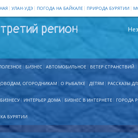
НАЯ
УЛАН-УДЭ
ПОГОДА НА БАЙКАЛЕ
ПРИРОДА БУРЯТИИ
М
третий регион
Нез
ПОЛЕЗНОЕ
БИЗНЕС
АВТОМОБИЛЬНОЕ
ВЕТЕР СТРАНСТВИЙ
ДОВОДАМ, ОГОРОДНИКАМ
О РЫБАЛКЕ
ДЕТЯМ
РАССКАЗЫ ДЛ
БИЗНЕСУ
ИНТЕРЬЕР ДОМА
БИЗНЕС В ИНТЕРНЕТЕ
ГОРОДА 
ЕКА БУРЯТИИ