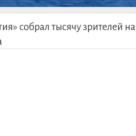
-------
тия» собрал тысячу зрителей на
а