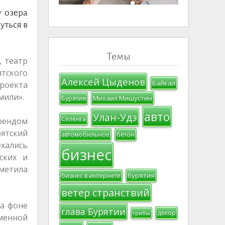
у озера
уться в
Темы
, театр
ятского
Алексей Цыденов
Байкал
роекта
мили».
Михаил Мишустин
Бурятия
авто
Улан-Удэ
Селенга
брендом
рятский
автомобильное
бетон
ехались
бизнес
ских и
тметила
бурятия
бизнес в интернете
ветер странствий
на фоне
глава Бурятии
декор
грибы
менной