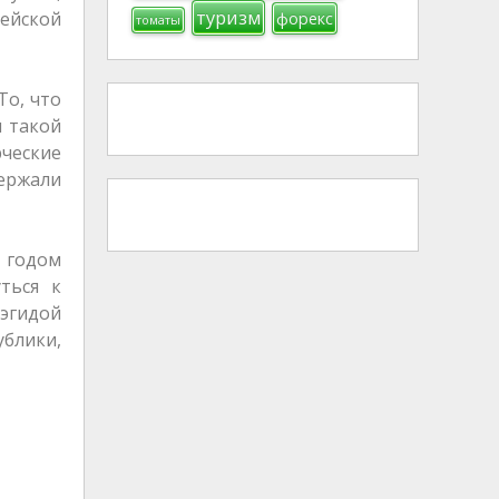
туризм
ейской
форекс
томаты
То, что
и такой
ческие
держали
 годом
ться к
 эгидой
блики,