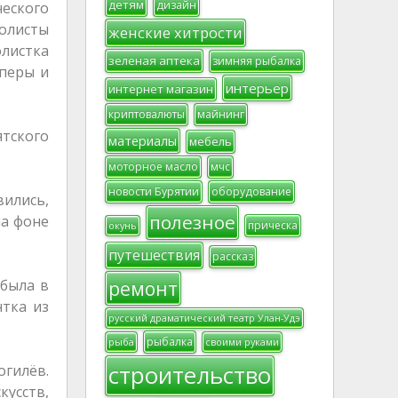
детям
дизайн
ческого
олисты
женские хитрости
листка
зеленая аптека
зимняя рыбалка
оперы и
интерьер
интернет магазин
криптовалюты
майнинг
ятского
материалы
мебель
моторное масло
мчс
новости Бурятии
оборудование
вились,
полезное
на фоне
прическа
окунь
путешествия
рассказ
ремонт
 была в
тка из
русский драматический театр Улан-Удэ
рыбалка
рыба
своими руками
строительство
огилёв.
кусств,