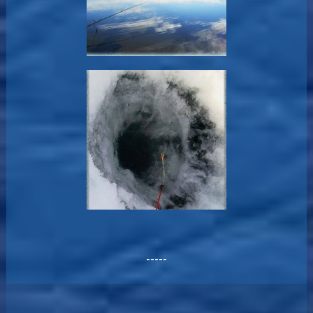
-----