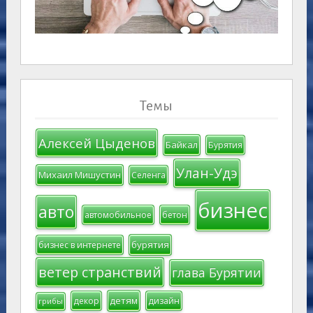
Темы
Алексей Цыденов
Байкал
Бурятия
Улан-Удэ
Михаил Мишустин
Селенга
бизнес
авто
автомобильное
бетон
бурятия
бизнес в интернете
ветер странствий
глава Бурятии
детям
декор
дизайн
грибы