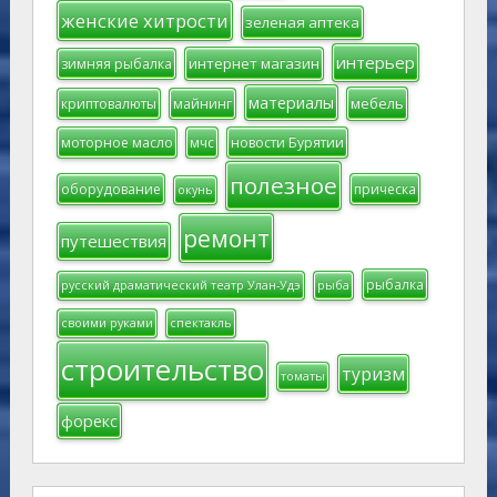
женские хитрости
зеленая аптека
интерьер
интернет магазин
зимняя рыбалка
материалы
мебель
криптовалюты
майнинг
моторное масло
мчс
новости Бурятии
полезное
оборудование
прическа
окунь
ремонт
путешествия
рыбалка
русский драматический театр Улан-Удэ
рыба
своими руками
спектакль
строительство
туризм
томаты
форекс