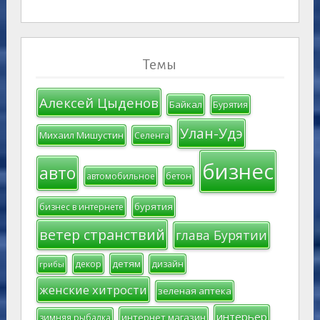
Темы
Алексей Цыденов
Байкал
Бурятия
Улан-Удэ
Михаил Мишустин
Селенга
бизнес
авто
автомобильное
бетон
бурятия
бизнес в интернете
ветер странствий
глава Бурятии
детям
декор
дизайн
грибы
женские хитрости
зеленая аптека
интерьер
интернет магазин
зимняя рыбалка