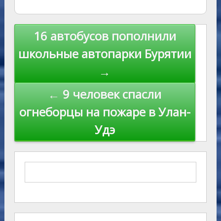
ni
al
k
ki
Навигация
16 автобусов пополнили
по
школьные автопарки Бурятии
записям
→
← 9 человек спасли
огнеборцы на пожаре в Улан-
Удэ