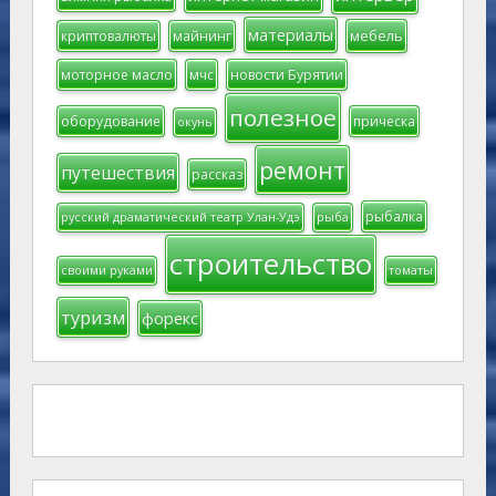
материалы
мебель
криптовалюты
майнинг
моторное масло
мчс
новости Бурятии
полезное
оборудование
прическа
окунь
ремонт
путешествия
рассказ
рыбалка
русский драматический театр Улан-Удэ
рыба
строительство
своими руками
томаты
туризм
форекс