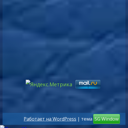
Работает на WordPress
| тема
SG Window