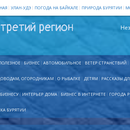
НАЯ
УЛАН-УДЭ
ПОГОДА НА БАЙКАЛЕ
ПРИРОДА БУРЯТИИ
М
третий регион
Нез
ПОЛЕЗНОЕ
БИЗНЕС
АВТОМОБИЛЬНОЕ
ВЕТЕР СТРАНСТВИЙ
ДОВОДАМ, ОГОРОДНИКАМ
О РЫБАЛКЕ
ДЕТЯМ
РАССКАЗЫ ДЛ
БИЗНЕСУ
ИНТЕРЬЕР ДОМА
БИЗНЕС В ИНТЕРНЕТЕ
ГОРОДА 
ЕКА БУРЯТИИ