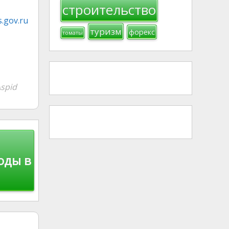
строительство
.gov.ru
туризм
форекс
томаты
spid
oды в