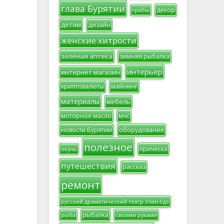
глава Бурятии
декор
грибы
детям
дизайн
женские хитрости
зеленая аптека
зимняя рыбалка
интерьер
интернет магазин
криптовалюты
майнинг
материалы
мебель
моторное масло
мчс
новости Бурятии
оборудование
полезное
прическа
окунь
путешествия
рассказ
ремонт
русский драматический театр Улан-Удэ
рыбалка
рыба
своими руками