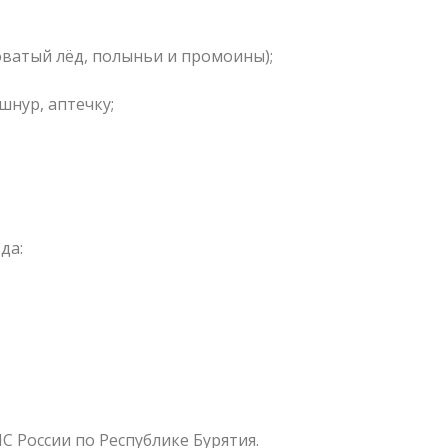
оватый лёд, полыньи и промоины);
шнур, аптечку;
да:
 России по Республике Бурятия.