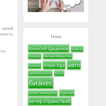
т своей
очность
Темы
Алексей Цыденов
Байкал
ти:
Михаил Мишустин
Бурятия
авто
Улан-Удэ
Селенга
автомобильное
бетон
бизнес
бурятия
бизнес в интернете
ветер странствий