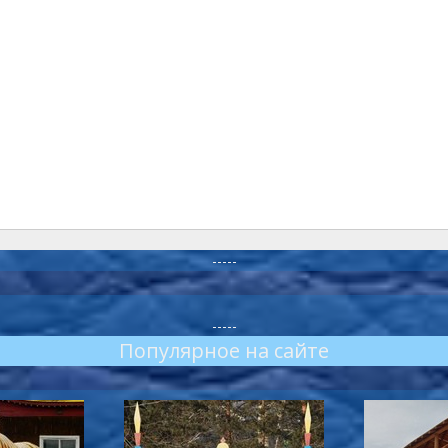
-----
-----
Популярное на сайте