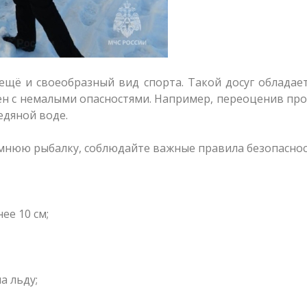
ещё и своеобразный вид спорта. Такой досуг обладае
н с немалыми опасностями. Например, переоценив пр
едяной воде.
имнюю рыбалку, соблюдайте важные правила безопаснос
ее 10 см;
а льду;