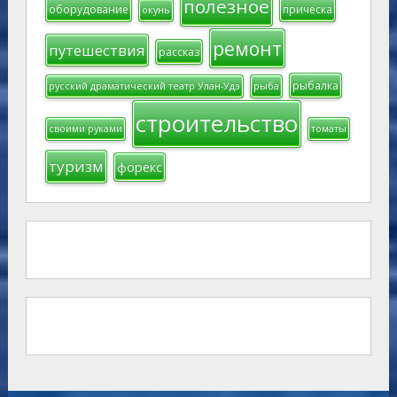
полезное
оборудование
прическа
окунь
ремонт
путешествия
рассказ
рыбалка
русский драматический театр Улан-Удэ
рыба
строительство
своими руками
томаты
туризм
форекс