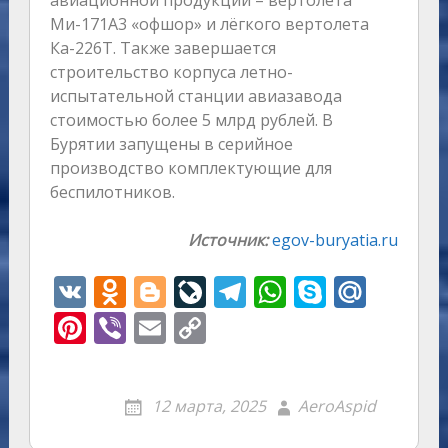
авиационной продукции – вертолета
Ми-171А3 «офшор» и лёгкого вертолета
Ка-226Т. Также завершается
строительство корпуса летно-
испытательной станции авиазавода
стоимостью более 5 млрд рублей. В
Бурятии запущены в серийное
производство комплектующие для
беспилотников.
Источник:
egov-buryatia.ru
V
O
Bl
Li
T
W
S
M
K
d
o
v
el
h
k
ai
Pi
Vi
E
C
n
g
eJ
e
at
y
l.
nt
b
m
o
o
g
o
gr
s
p
R
er
er
ai
p
12 марта, 2025
AeroAspid
kl
er
u
a
A
e
u
e
l
y