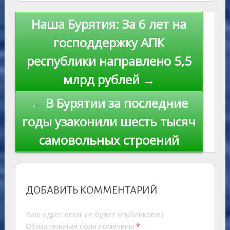
as
r
m
p
st
Li
s
n
p
n
Навигация
Наша Бурятия: За 6 лет на
ni
al
k
по
господдержку АПК
ki
записям
республики направлено 5,5
млрд рублей →
← В Бурятии за последние
годы узаконили шесть тысяч
самовольных строений
ДОБАВИТЬ КОММЕНТАРИЙ
Ваш адрес email не будет опубликован.
Обязательные поля помечены
*