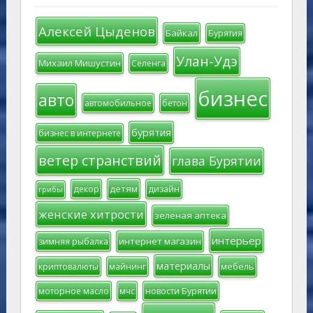
Алексей Цыденов
Байкал
Бурятия
Улан-Удэ
Михаил Мишустин
Селенга
бизнес
авто
автомобильное
бетон
бурятия
бизнес в интернете
ветер странствий
глава Бурятии
детям
декор
дизайн
грибы
женские хитрости
зеленая аптека
интерьер
интернет магазин
зимняя рыбалка
материалы
мебель
криптовалюты
майнинг
моторное масло
мчс
новости Бурятии