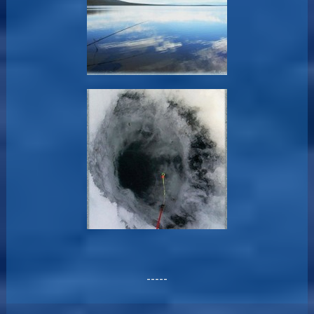
-----