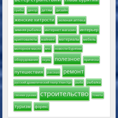
детям
декор
дизайн
грибы
женские хитрости
зеленая аптека
интерьер
интернет магазин
зимняя рыбалка
материалы
мебель
криптовалюты
майнинг
моторное масло
мчс
новости Бурятии
полезное
оборудование
прическа
окунь
ремонт
путешествия
рассказ
рыбалка
русский драматический театр Улан-Удэ
рыба
строительство
своими руками
томаты
туризм
форекс