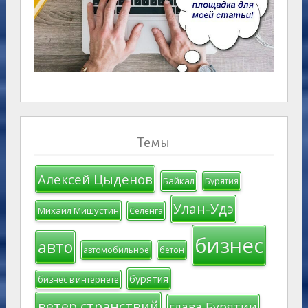
Темы
Алексей Цыденов
Байкал
Бурятия
Улан-Удэ
Михаил Мишустин
Селенга
бизнес
авто
автомобильное
бетон
бурятия
бизнес в интернете
ветер странствий
глава Бурятии