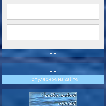
-----
-----
Популярное на сайте