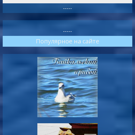
-----
-----
Популярное на сайте