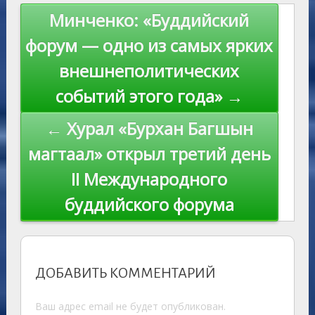
s
n
p
n
Навигация
Минченко: «Буддийский
ni
al
k
по
форум — одно из самых ярких
ki
записям
внешнеполитических
событий этого года» →
← Хурал «Бурхан Багшын
магтаал» открыл третий день
II Международного
буддийского форума
ДОБАВИТЬ КОММЕНТАРИЙ
Ваш адрес email не будет опубликован.