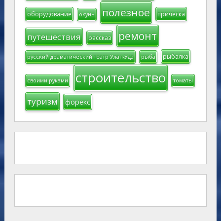
полезное
оборудование
прическа
окунь
ремонт
путешествия
рассказ
рыбалка
русский драматический театр Улан-Удэ
рыба
строительство
своими руками
томаты
туризм
форекс