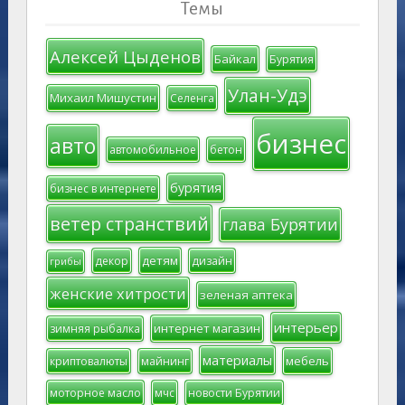
Темы
Алексей Цыденов
Байкал
Бурятия
Улан-Удэ
Михаил Мишустин
Селенга
бизнес
авто
автомобильное
бетон
бурятия
бизнес в интернете
ветер странствий
глава Бурятии
детям
декор
дизайн
грибы
женские хитрости
зеленая аптека
интерьер
интернет магазин
зимняя рыбалка
материалы
мебель
криптовалюты
майнинг
моторное масло
мчс
новости Бурятии