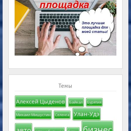
Темы
Алексей Цыденов
Байкал
Бурятия
Улан-Удэ
Михаил Мишустин
Селенга
бизнес
авто