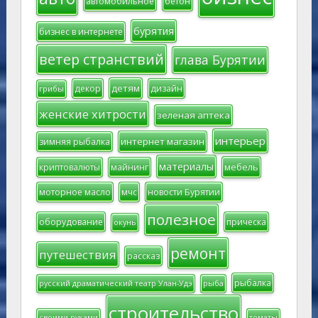
автомобильное
бетон
бурятия
бизнес в интернете
ветер странствий
глава Бурятии
детям
декор
дизайн
грибы
женские хитрости
зеленая аптека
интерьер
интернет магазин
зимняя рыбалка
материалы
мебель
криптовалюты
майнинг
моторное масло
мчс
новости Бурятии
полезное
оборудование
прическа
окунь
ремонт
путешествия
рассказ
рыбалка
русский драматический театр Улан-Удэ
рыба
строительство
своими руками
томаты