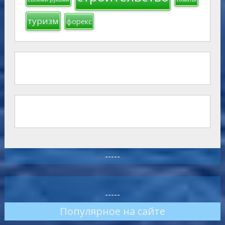
туризм
форекс
-----
-----
Популярное на сайте