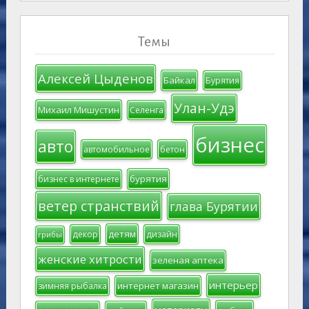
Темы
Алексей Цыденов
Байкал
Бурятия
Улан-Удэ
Михаил Мишустин
Селенга
бизнес
авто
автомобильное
бетон
бурятия
бизнес в интернете
ветер странствий
глава Бурятии
детям
декор
дизайн
грибы
женские хитрости
зеленая аптека
интерьер
интернет магазин
зимняя рыбалка