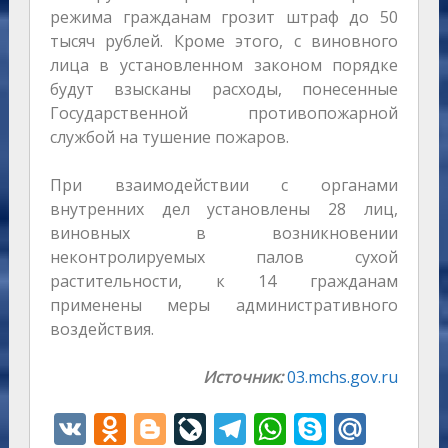
режима гражданам грозит штраф до 50
тысяч рублей. Кроме этого, с виновного
лица в установленном законом порядке
будут взысканы расходы, понесенные
Государственной противопожарной
службой на тушение пожаров.
При взаимодействии с органами
внутренних дел установлены 28 лиц,
виновных в возникновении
неконтролируемых палов сухой
растительности, к 14 гражданам
применены меры административного
воздействия.
Источник:
03.mchs.gov.ru
V
O
Bl
Li
T
W
S
M