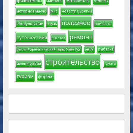
материалы
мебель
криптовалюты
майнинг
моторное масло
мчс
новости Бурятии
полезное
оборудование
прическа
окунь
ремонт
путешествия
рассказ
рыбалка
русский драматический театр Улан-Удэ
рыба
строительство
своими руками
томаты
туризм
форекс