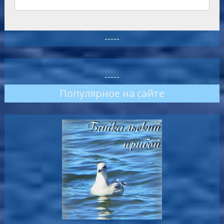
-----
-----
Популярное на сайте