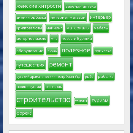
женские хитрости
зеленая аптека
интерьер
интернет магазин
зимняя рыбалка
материалы
мебель
криптовалюты
майнинг
моторное масло
мчс
новости Бурятии
полезное
оборудование
прическа
окунь
ремонт
путешествия
рыбалка
русский драматический театр Улан-Удэ
рыба
своими руками
спектакль
строительство
туризм
томаты
форекс