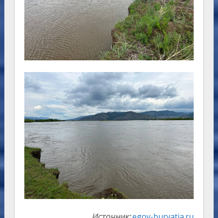
Источник:
egov-buryatia.ru