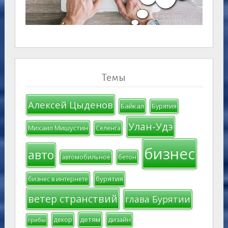
Темы
Алексей Цыденов
Байкал
Бурятия
Улан-Удэ
Михаил Мишустин
Селенга
бизнес
авто
автомобильное
бетон
бурятия
бизнес в интернете
ветер странствий
глава Бурятии
детям
декор
дизайн
грибы