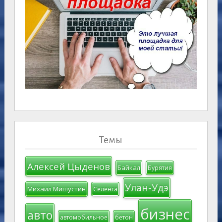
Темы
Алексей Цыденов
Байкал
Бурятия
Улан-Удэ
Михаил Мишустин
Селенга
бизнес
авто
автомобильное
бетон