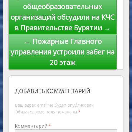
ni
al
k
по
общеобразовательных
ki
записям
организаций обсудили на КЧС
в Правительстве Бурятии →
← Пожарные Главного
управления устроили забег на
20 этаж
ДОБАВИТЬ КОММЕНТАРИЙ
Ваш адрес email не будет опубликован.
Обязательные поля помечены
*
Комментарий
*