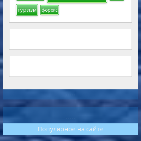
туризм
форекс
-----
-----
Популярное на сайте