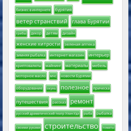
бурятия
бизнес в интернете
ветер странствий
глава Бурятии
детям
декор
дизайн
грибы
женские хитрости
зеленая аптека
интерьер
интернет магазин
зимняя рыбалка
материалы
мебель
криптовалюты
майнинг
моторное масло
мчс
новости Бурятии
полезное
оборудование
прическа
окунь
ремонт
путешествия
рассказ
рыбалка
русский драматический театр Улан-Удэ
рыба
строительство
своими руками
томаты