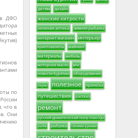
детям
дизайн
 в ДФО
женские хитрости
удитора
зеленая аптека
зимняя рыбалка
жетных
интерьер
интернет магазин
Якутия)
криптовалюты
майнинг
материалы
мебель
егионов
моторное масло
мчс
сантами
новости Бурятии
оборудование
полезное
прическа
окунь
боты по
путешествия
рассказ
 России
ремонт
, что в
в. Они
русский драматический театр Улан-Удэ
личению
рыбалка
рыба
своими руками
строительство