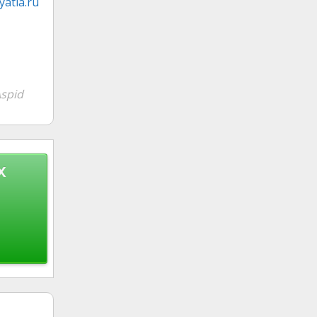
atia.ru
spid
х