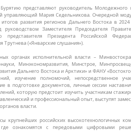
Бурятию представляют руководитель Молодежного 
й управляющий Мария Седельникова. Очередной моду
 итогов развития регионов Дальнего Востока в 2024
 руководством Заместителя Председателя Правите
о представителя Президента Российской Федер
 Трутнева («Январские слушания»).
ных органах исполнительной власти – Минвостокра
рнауки, Минэкономразвития, Минстрое, Минпросвещ
звития Дальнего Востока и Арктики» и ФАНУ «Востокго
ний, изучение полномочий, непосредственное уча
е в подготовке документов, личные сессии наставни
влений, которую предстоит изучить участникам стажир
авленческий и профессиональный опыт, выступят заме
органов власти.
сы крупнейших российских высокотехнологичных ком
 где ознакомятся с передовыми цифровыми реше