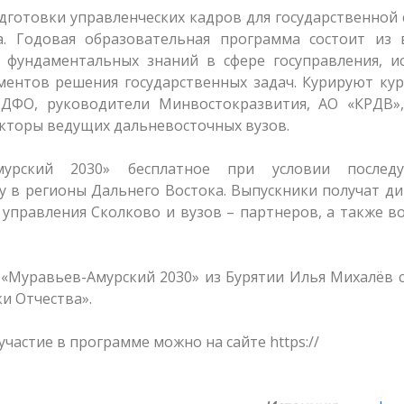
дготовки управленческих кадров для государственной
а. Годовая образовательная программа состоит из 
 фундаментальных знаний в сфере госуправления, ис
ментов решения государственных задач. Курируют ку
 ДФО, руководители Минвостокразвития, АО «КРДВ»
екторы ведущих дальневосточных вузов.
мурский 2030» бесплатное при условии послед
у в регионы Дальнего Востока. Выпускники получат д
правления Сколково и вузов – партнеров, а также в
«Муравьев-Амурский 2030» из Бурятии Илья Михалёв 
и Отчества».
частие в программе можно на сайте https://