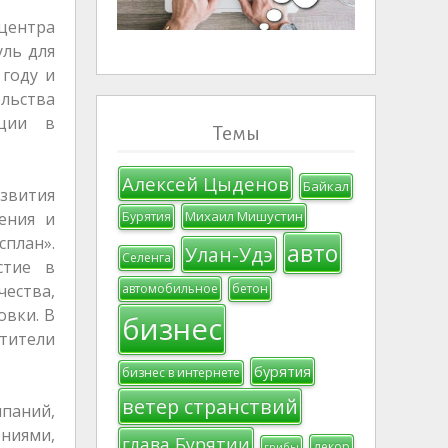
центра
ль для
 году и
льства
ации в
Темы
Алексей Цыденов
Байкал
звития
Михаил Мишустин
ения и
Бурятия
сплан».
авто
Улан-Удэ
Селенга
стие в
чества,
автомобильное
бетон
овки. В
бизнес
стители
бурятия
бизнес в интернете
ветер странствий
паний,
ниями,
глава Бурятии
декор
грибы