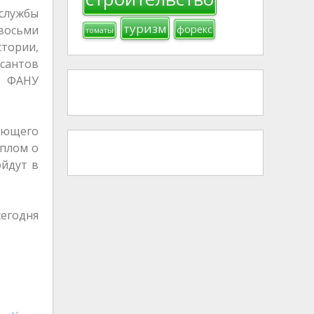
 службы
туризм
восьми
форекс
томаты
тории,
рсантов
, ФАНУ
ующего
иплом о
ойдут в
сегодня