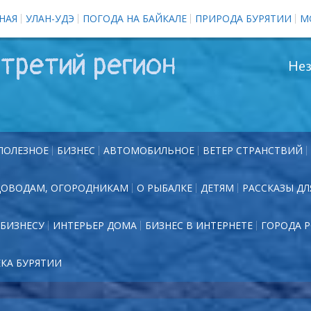
НАЯ
УЛАН-УДЭ
ПОГОДА НА БАЙКАЛЕ
ПРИРОДА БУРЯТИИ
М
третий регион
Нез
ПОЛЕЗНОЕ
БИЗНЕС
АВТОМОБИЛЬНОЕ
ВЕТЕР СТРАНСТВИЙ
ДОВОДАМ, ОГОРОДНИКАМ
О РЫБАЛКЕ
ДЕТЯМ
РАССКАЗЫ ДЛ
БИЗНЕСУ
ИНТЕРЬЕР ДОМА
БИЗНЕС В ИНТЕРНЕТЕ
ГОРОДА 
ЕКА БУРЯТИИ