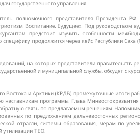
дач государственного управления.
титель полномочного представителя Президента РФ
триотизм. Воспитание. Будущее». Под руководством а
курсантам предстоит изучить особенности межбюд
специфику продолжится через кейс Республики Саха (
еседований, на которых представители правительств р
ударственной и муниципальной службы, обсудят с кур
о Востока и Арктики (КРДВ) промежуточные итоги ра
ию наставникам программы. Глава Минвостокразвития
 обратную связь по предлагаемым решениям. Напомним
рованных по предложениям дальневосточных регионо
ческой отрасли, системы образования, мерам по уве
 утилизации ТБО.