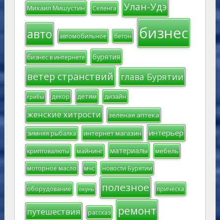
Улан-Удэ
Михаил Мишустин
Селенга
бизнес
авто
автомобильное
бетон
бурятия
бизнес в интернете
ветер странствий
глава Бурятии
детям
декор
дизайн
грибы
женские хитрости
зеленая аптека
интерьер
интернет магазин
зимняя рыбалка
материалы
мебель
криптовалюты
майнинг
моторное масло
мчс
новости Бурятии
полезное
оборудование
прическа
окунь
ремонт
путешествия
рассказ