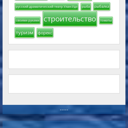
рыбалка
русский драматический театр Улан-Удэ
рыба
строительство
своими руками
томаты
туризм
форекс
-----